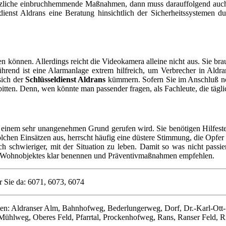
usätzliche einbruchhemmende Maßnahmen, dann muss darauffolgend auch
ldienst Aldrans eine Beratung hinsichtlich der Sicherheitssystemen
 können. Allerdings reicht die Videokamera alleine nicht aus. Sie br
hrend ist eine Alarmanlage extrem hilfreich, um Verbrecher in Ald
sich der
Schlüsseldienst Aldrans
kümmern. Sofern Sie im Anschluß no
tten. Denn, wen könnte man passender fragen, als Fachleute, die tägl
einem sehr unangenehmen Grund gerufen wird. Sie benötigen Hilfeste
chen Einsätzen aus, herrscht häufig eine düstere Stimmung, die Opfer 
schwieriger, mit der Situation zu leben. Damit so was nicht passiert
es Wohnobjektes klar benennen und Präventivmaßnahmen empfehlen.
r Sie da: 6071, 6073, 6074
eiten: Aldranser Alm, Bahnhofweg, Bederlungerweg, Dorf, Dr.-Karl-Ott
 Mühlweg, Oberes Feld, Pfarrtal, Prockenhofweg, Rans, Ranser Feld,