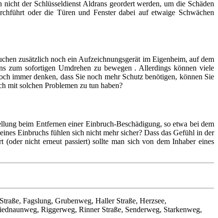
 nicht der Schlüsseldienst Aldrans geordert werden, um die Schäden
 durchführt oder die Türen und Fenster dabei auf etwaige Schwächen
auchen zusätzlich noch ein Aufzeichnungsgerät im Eigenheim, auf dem
rans zum sofortigen Umdrehen zu bewegen . Allerdings können viele
ch immer denken, dass Sie noch mehr Schutz benötigen, können Sie
ich mit solchen Problemen zu tun haben?
llung beim Entfernen einer Einbruch-Beschädigung, so etwa bei dem
eines Einbruchs fühlen sich nicht mehr sicher? Dass das Gefühl in der
 (oder nicht erneut passiert) sollte man sich von dem Inhaber eines
-Straße, Fagslung, Grubenweg, Haller Straße, Herzsee,
 Riednaunweg, Riggerweg, Rinner Straße, Senderweg, Starkenweg,