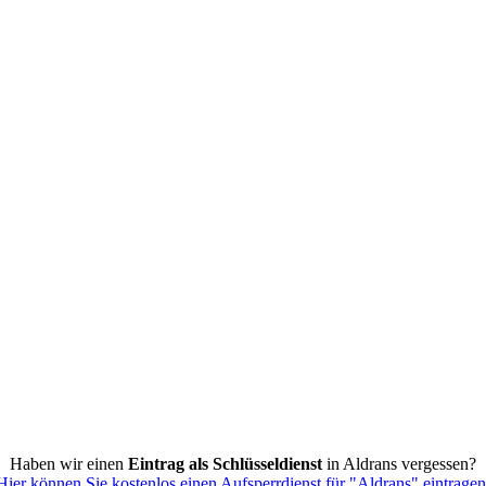
Haben wir einen
Eintrag als Schlüsseldienst
in Aldrans vergessen?
ier können Sie kostenlos einen Aufsperrdienst für "Aldrans" eintrage