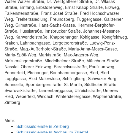
Walter-Waizer-Straße, Dr.-Weißgatterer-Straße, Dr.-Wlasak-
Straße, Einfang, Erbstollenweg, Ernst-Knapp-Straße, Erzweg,
Falkensteinstraße, Franz-Josef-Straße, Fred-Hochschwarzer-
Weg, Freiheitssiedlung, Freundsberg, Fuggergasse, Gallzeiner
Weg, Gilmstraße, Hans-Sachs-Gasse, Hermine-Berghofer-
Straße, Husslstraße, Innsbrucker Straße, Johannes-Messner-
Weg, Karwendelstraße, Knappenanger, Kohlgasse, Königfeldweg,
Kraken, Lahnbachgasse, Lergetporerstraße, Ludwig-Penz-
Straße, Mag.-Außerhofer-Straße, Maria-Anna-Moser-Gasse,
Maria-Spötl-Weg, Marktstraße, Max-Angerer-Weg,
Meistersingerstraße, Mindelheimer Straße, Münchner Straße,
Nasstal, Oberer Feldweg, Paracelsusstraße, Paulinumweg,
Pennerfeld, Pirchanger, Rennhammergasse, Ried, Ried-
Lugglgasse, Ried-Malerwiese, Schlinglberg, Schwazer Berg,
Sonnseite, Spornbergerstraße, St. Martin, Südtiroler Straße,
Swarovskistraße, Tannenberggasse, Ullreichstraße, Unteres
Ried, Weberfeld, Weidach, Winterstellergasse, Wopfnerstraße,
Zintberg
Mehr:
Schlüsseldienste in Zellberg
Schlüsseldienste in Aschau im Zillertal