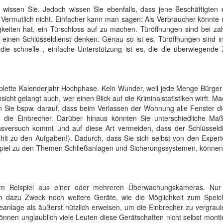
, wissen Sie. Jedoch wissen Sie ebenfalls, dass jene Beschäftigten 
ermutlich nicht. Einfacher kann man sagen: Als Verbraucher könnte
gkeiten hat, ein Türschloss auf zu machen. Türöffnungen sind bei za
n einen Schlüsseldienst denken. Genau so ist es. Türöffnungen sind i
 die schnelle , einfache Unterstützung ist es, die die überwiegende
mplette Kalenderjahr Hochphase. Kein Wunder, weil jede Menge Bürge
icht gelangt auch, wer einen Blick auf die Kriminalstatistiken wirft. M
Sie bspw. darauf, dass beim Verlassen der Wohnung alle Fenster dic
n die Einbrecher. Darüber hinaus könnten Sie unterschiedliche M
chsversuch kommt und auf diese Art vermeiden, dass der Schlüsseldi
hlt zu den Aufgaben!). Dadurch, dass Sie sich selbst von den Expert
piel zu den Themen Schließanlagen und Sicherungssystemen, können 
zum Beispiel aus einer oder mehreren Überwachungskameras. Nur
en dazu Zweck noch weitere Geräte, wie die Möglichkeit zum Speic
eanlage als äußerst nützlich erweisen, um die Einbrecher zu vergrau
nnen unglaublich viele Leuten diese Gerätschaften nicht selbst monti