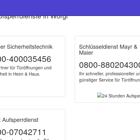
fsperrdienste in Wörgl
ner Sicherheitstechnik
Schlüsseldienst Mayr &
Maier
00-400035456
0800-88020430
rtner für Türöffnungen und
Ihr schneller, professioneller u
heit in Heim & Haus.
günstiger Service für Türöffnu
 Aufsperrdienst
00-07042711