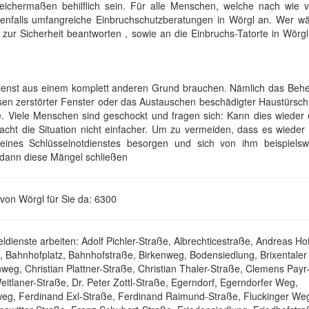
eichermaßen behilflich sein. Für alle Menschen, welche nach wie 
ebenfalls umfangreiche Einbruchschutzberatungen in Wörgl an. Wer wä
zur Sicherheit beantworten , sowie an die Einbruchs-Tatorte in Wörg
dienst aus einem komplett anderen Grund brauchen. Nämlich das Beh
n zerstörter Fenster oder das Austauschen beschädigter Haustürschl
 Viele Menschen sind geschockt und fragen sich: Kann dies wieder 
cht die Situation nicht einfacher. Um zu vermeiden, dass es wieder 
eines Schlüsselnotdienstes besorgen und sich von ihm beispielsw
dann diese Mängel schließen
von Wörgl für Sie da: 6300
dienste arbeiten: Adolf Pichler-Straße, Albrechticestraße, Andreas Hof
 Bahnhofplatz, Bahnhofstraße, Birkenweg, Bodensiedlung, Brixentaler
eg, Christian Plattner-Straße, Christian Thaler-Straße, Clemens Payr
eitlaner-Straße, Dr. Peter Zottl-Straße, Egerndorf, Egerndorfer Weg,
sweg, Ferdinand Exl-Straße, Ferdinand Raimund-Straße, Fluckinger We