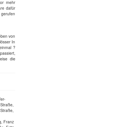
vor mehr
re dafür
l gerufen
eben von
össer In
einmal ?
passiert,
eise die
er-
 Straße,
-Straße,
g, Franz