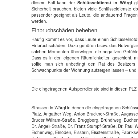
diesem Fall kann der
Schlüsseldienst in Wörgl
gl
Sicherheit brauchen, bieten viele Schlüsseldienste 
passender geeignet als Leute, die andauernd Fragen 
werden.
Einbruchschäden beheben
Häufig kommt es vor, dass Leute einen Schlüsselnot
Einbruchschäden. Dazu gehören bspw. das Notverglase
solchen Momenten überwiegen die negativen Gefühle.
Dass es in den eigenen Räumlichkeiten geschieht, ma
sollte man sich unbedingt den Rat des Besitzers 
Schwachpunkte der Wohnung aufzeigen lassen – und 
Die eingetragenen Aufsperrdienste sind in diesen PLZ 
Strassen in Wörgl in denen die eingetragenen Schlüssel
Platz, Angather Weg, Anton Bruckner-Straße, Augasse,
Bruder Willram-Straße, Bruggberg, Bründlweg, Buchenw
Dr. Angeli-Straße, Dr. Franz Stumpf-Straße, Dr. Paul W
Eichenweg, Einöden, Eisstein, Eissteinstraße, Fabrik