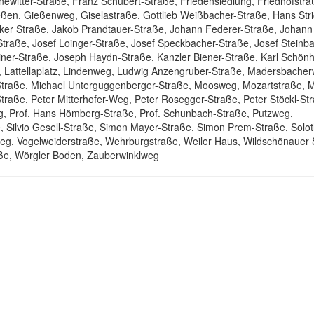
newitter-Straße, Franz Schubert-Straße, Friedensiedlung, Friedhofstraß
ßen, Gießenweg, Giselastraße, Gottlieb Weißbacher-Straße, Hans Stri
ker Straße, Jakob Prandtauer-Straße, Johann Federer-Straße, Johann
traße, Josef Loinger-Straße, Josef Speckbacher-Straße, Josef Steinba
ner-Straße, Joseph Haydn-Straße, Kanzler Biener-Straße, Karl Schönh
l, Lattellaplatz, Lindenweg, Ludwig Anzengruber-Straße, Madersbache
traße, Michael Unterguggenberger-Straße, Moosweg, Mozartstraße, Mü
raße, Peter Mitterhofer-Weg, Peter Rosegger-Straße, Peter Stöckl-St
eg, Prof. Hans Hömberg-Straße, Prof. Schunbach-Straße, Putzweg,
e, Silvio Gesell-Straße, Simon Mayer-Straße, Simon Prem-Straße, Solo
weg, Vogelweiderstraße, Wehrburgstraße, Weiler Haus, Wildschönauer 
aße, Wörgler Boden, Zauberwinklweg