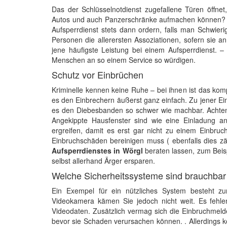
Das der Schlüsselnotdienst zugefallene Türen öffnet
Autos und auch Panzerschränke aufmachen können? V
Aufsperrdienst stets dann ordern, falls man Schwieri
Personen die allerersten Assoziationen, sofern sie a
jene häufigste Leistung bei einem Aufsperrdienst. –
Menschen an so einem Service so würdigen.
Schutz vor Einbrüchen
Kriminelle kennen keine Ruhe – bei ihnen ist das ko
es den Einbrechern äußerst ganz einfach. Zu jener Eins
es den Diebesbanden so schwer wie machbar. Achten 
Angekippte Hausfenster sind wie eine Einladung a
ergreifen, damit es erst gar nicht zu einem Einbru
Einbruchschäden bereinigen muss ( ebenfalls dies zä
Aufsperrdienstes in Wörgl
beraten lassen, zum Beis
selbst allerhand Ärger ersparen.
Welche Sicherheitssysteme sind brauchbar
Ein Exempel für ein nützliches System besteht 
Videokamera kämen Sie jedoch nicht weit. Es fehl
Videodaten. Zusätzlich vermag sich die Einbruchmeld
bevor sie Schaden verursachen können. . Allerdings kö