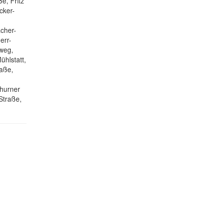
e, Fritz
cker-
cher-
err-
rweg,
hlstatt,
raße,
thurner
Straße,