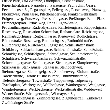
Office Park, ÖMV-Straße, Orionplatz, Ostbahnstraße,
Papierfabrikgasse, Pappelweg, Parzgasse, Paul Schiff-Gasse,
Pechhüttenstraße, Pegasusplatz, Pellergasse, Perseusweg, Pfauweg,
Phönixweg, Pirusgasse, Pitschenederweg, Plankenwehrstraße,
Poigenauweg, Ponzweg, Preissmühlgasse, Preßburger-Bahn-Platz,
Primbergerplatz, Primelweg, Prinz Eugen-Straße,
Provianthausgasse, Radetzkystraße, Raiffeisengasse, Rappachgasse,
Rascherweg, Raststation Schwechat, Rathausplatz, Reichartgasse,
Reinhartsdorfgasse, Reitbahngasse, Riegerweg, Rödlichgasse,
Römerstraße, Rosenweg, Rothbachgasse, Rothmühlstraße,
Rußfabrikgasse, Rustenweg, Sagsgasse, Schießstättenstraße,
Schildweg, Schlackenhausgasse, Schloßmühlstraße, Schloßstraße,
Schmidgasse, Schöffelgasse, Schrödlgasse, Schuhmeierstraße,
Schulgasse, Schwarzenbachweg, Schwarzmühlstraße,
Schweningergasse, Sendnergasse, Siedlergasse, Skorpionweg,
Spirikgasse, Stankagasse, Steggasse, Steinbockweg,
Steinmetzgasse, Steinriegelgasse, Storchenweg, Südrandstraße,
Tandlerstraße, Tarbuk Business Park, Thurnmühlstraße,
Tiefenbachergasse, Towerstraße, Trappenweg, Tulpenweg,
Tyroliaplatz, Wachegasse, Wallhofgasse, Warthergasse, Weglgasse,
Weinhofergasse, Werkbachgasse, Werkstättenstraße, Widderweg,
Wiener Straße, Wirtingerstraße, Wismayrstraße,
Zainethbrückengasse, Zeitlhofergasse, Zigeunerstraßl, Zirkelweg,
Zwölfaxinger Straße