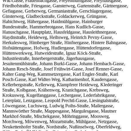
Wlk-Gasse, Frauenbachgasse, Freyenthurngasse, Freyhausgasse,
Friedhofstraße, Friesgasse, Gansterweg, Gartenstraße, Gärtnergasse,
Gefiagasse, Gerberweg, Germaniastraße, Gerschlagergasse,
Ginsterweg, Gladbeckstraße, Goldackerweg, Grüngasse,
Habichtweg, Hähergasse, Haidmühlgasse, Hainburger
Bundesstraße, Hammerbrotgasse, Hans Kudlich-Gasse,
Hanuschgasse, Hauptplatz, Hausfeldgasse, Hausleithnergasse,
Haydnstraße, Heideweg, Heihsweg, Heinrich Pevny-Gasse,
Herkulesweg, Himberger Straße, Hinfnergasse, Hintere Bahngasse,
Hofstättengasse, Hofweg, Hudlergasse, Hüttendorfergasse,
Hüttenwerkweg, Hutweidestraße, Ignaz Köck-Straße,
Industriestraße, Innerbergerstraße, Jägerhausgasse,
Jesuitenmühlstraße, Johann Burkl-Gasse, Johann Hembach-Gasse,
Johann Resch-Straße, Josef Frühwirt-Gasse, Josef Renner-Gasse,
Kalter Gang-Weg, Kammsetzergasse, Karl Engler-Straße, Karl
Posch-Gasse, Karl Widter-Weg, Katharinenhof, Kaudersgasse,
Kellerbergstraße, Kellerweg, Klampferer Heideweg, Klederinger
Straße, Kolbgasse, Krähenweg, Kranichgasse, Krebsweg,
Krokusweg, Kugelfanggasse, Lechergasse, Lederfabrikgasse,
Leierplatz, Lenzgasse, Leopold Prechtl-Gasse, Liesingtalstraße,
Löwengasse, Luchsweg, Ludwig Poihs-Straße, Mailergasse,
Mannswörther Straße, Mappesgasse, Margulesgasse, Mautner
Markhof-Straße, Mischekgasse, Möhringgasse, Moosweg,
Morchweg, Möwenweg, Mozartstraße, Mühlgasse, Netzgasse,
Neukettenhofer Straße, Nordstraße, Nußinselweg, Oberfeldweg,