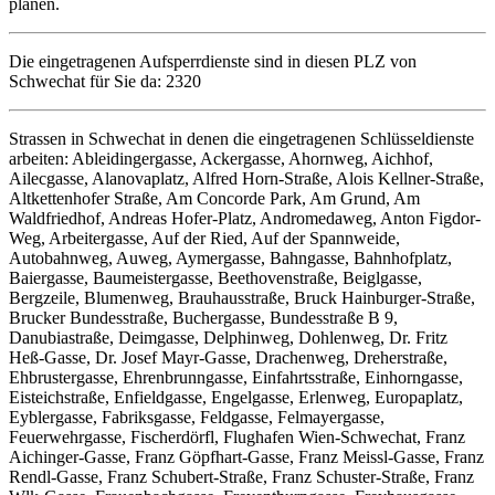
planen.
Die eingetragenen Aufsperrdienste sind in diesen PLZ von
Schwechat für Sie da: 2320
Strassen in Schwechat in denen die eingetragenen Schlüsseldienste
arbeiten: Ableidingergasse, Ackergasse, Ahornweg, Aichhof,
Ailecgasse, Alanovaplatz, Alfred Horn-Straße, Alois Kellner-Straße,
Altkettenhofer Straße, Am Concorde Park, Am Grund, Am
Waldfriedhof, Andreas Hofer-Platz, Andromedaweg, Anton Figdor-
Weg, Arbeitergasse, Auf der Ried, Auf der Spannweide,
Autobahnweg, Auweg, Aymergasse, Bahngasse, Bahnhofplatz,
Baiergasse, Baumeistergasse, Beethovenstraße, Beiglgasse,
Bergzeile, Blumenweg, Brauhausstraße, Bruck Hainburger-Straße,
Brucker Bundesstraße, Buchergasse, Bundesstraße B 9,
Danubiastraße, Deimgasse, Delphinweg, Dohlenweg, Dr. Fritz
Heß-Gasse, Dr. Josef Mayr-Gasse, Drachenweg, Dreherstraße,
Ehbrustergasse, Ehrenbrunngasse, Einfahrtsstraße, Einhorngasse,
Eisteichstraße, Enfieldgasse, Engelgasse, Erlenweg, Europaplatz,
Eyblergasse, Fabriksgasse, Feldgasse, Felmayergasse,
Feuerwehrgasse, Fischerdörfl, Flughafen Wien-Schwechat, Franz
Aichinger-Gasse, Franz Göpfhart-Gasse, Franz Meissl-Gasse, Franz
Rendl-Gasse, Franz Schubert-Straße, Franz Schuster-Straße, Franz