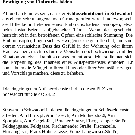
Beseitigung von Einbruchschäden
Ab und an kann es sein, dass der
Schlüsselnotdienst in Schwadorf
aus einem sehr unangenehmen Grund gerufen wird. Und zwar, weil
sie Hilfe beim Beheben eines Einbruchschadens benötigen, etwa
beim Instandsetzen aufgehebelter Türen. Wenn das geschieht,
herrscht oft in den betroffenen Opfern eine schlechte Stimmung. Die
Einbruchsopfer, fragen sich, weswegen es sie getroffen hat, und sind
extrem verunsichert Dass das Gefühl in der Wohnung oder ihrem
Haus existiert, macht es für die Menschen noch schwieriger, mit der
Situation zu leben. Damit so etwas erneut geschieht, sollte man sich
die Empehlung des Inhabers eines Aufsperrdienstes einholen. Er
kann Ihnen die Mängel in Ihrem Haus oder Ihrer Wohnstätte zeigen
und Vorschläge machen, diese zu beheben.
Die eingetragenen Aufsperrdienste sind in diesen PLZ von
Schwadorf für Sie da: 2432
Strassen in Schwadorf in denen die eingetragenen Schlüsseldienste
arbeiten: Am Birnzipf, Am Eisteich, Am Müllnerstraßl, Am
Sportplatz, Am Ziegelofen, Brucker Straße, Ebergassinger Straße,
Feldegggasse, Feldgasse, Fischamender Straße, Fischazeile,
Florianigasse, Franz Huber-Gasse, Franz Langwieser-Straße,