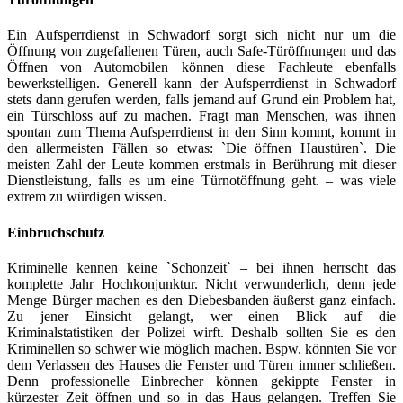
Ein Aufsperrdienst in Schwadorf sorgt sich nicht nur um die
Öffnung von zugefallenen Türen, auch Safe-Türöffnungen und das
Öffnen von Automobilen können diese Fachleute ebenfalls
bewerkstelligen. Generell kann der Aufsperrdienst in Schwadorf
stets dann gerufen werden, falls jemand auf Grund ein Problem hat,
ein Türschloss auf zu machen. Fragt man Menschen, was ihnen
spontan zum Thema Aufsperrdienst in den Sinn kommt, kommt in
den allermeisten Fällen so etwas: `Die öffnen Haustüren`. Die
meisten Zahl der Leute kommen erstmals in Berührung mit dieser
Dienstleistung, falls es um eine Türnotöffnung geht. – was viele
extrem zu würdigen wissen.
Einbruchschutz
Kriminelle kennen keine `Schonzeit` – bei ihnen herrscht das
komplette Jahr Hochkonjunktur. Nicht verwunderlich, denn jede
Menge Bürger machen es den Diebesbanden äußerst ganz einfach.
Zu jener Einsicht gelangt, wer einen Blick auf die
Kriminalstatistiken der Polizei wirft. Deshalb sollten Sie es den
Kriminellen so schwer wie möglich machen. Bspw. könnten Sie vor
dem Verlassen des Hauses die Fenster und Türen immer schließen.
Denn professionelle Einbrecher können gekippte Fenster in
kürzester Zeit öffnen und so in das Haus gelangen. Treffen Sie