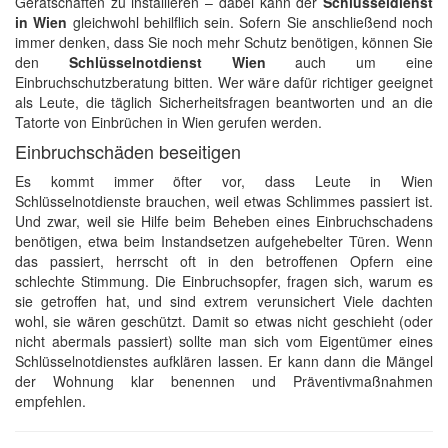
Gerätschaften zu installieren – dabei kann der
Schlüsseldienst
in Wien
gleichwohl behilflich sein. Sofern Sie anschließend noch
immer denken, dass Sie noch mehr Schutz benötigen, können Sie
den
Schlüsselnotdienst Wien
auch um eine
Einbruchschutzberatung bitten. Wer wäre dafür richtiger geeignet
als Leute, die täglich Sicherheitsfragen beantworten und an die
Tatorte von Einbrüchen in Wien gerufen werden.
Einbruchschäden beseitigen
Es kommt immer öfter vor, dass Leute in Wien
Schlüsselnotdienste brauchen, weil etwas Schlimmes passiert ist.
Und zwar, weil sie Hilfe beim Beheben eines Einbruchschadens
benötigen, etwa beim Instandsetzen aufgehebelter Türen. Wenn
das passiert, herrscht oft in den betroffenen Opfern eine
schlechte Stimmung. Die Einbruchsopfer, fragen sich, warum es
sie getroffen hat, und sind extrem verunsichert Viele dachten
wohl, sie wären geschützt. Damit so etwas nicht geschieht (oder
nicht abermals passiert) sollte man sich vom Eigentümer eines
Schlüsselnotdienstes aufklären lassen. Er kann dann die Mängel
der Wohnung klar benennen und Präventivmaßnahmen
empfehlen.