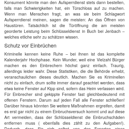
Konsument könnte man den Aufsperrdienst stets dann bestellen,
falls man Schwierigkeiten hat, ein Türschloss auf zu machen.
Wenn man Menschen fragt, an was sie beim Schlagwort
Aufsperrdienst meinen, sagen die meisten: An das Öffnen von
Haustüren. Tatsächlich ist die Türöffnung die am meisten
georderte Leistung beim Schlüsseldienst in Buch bei Jenbach –
welches etliche sehr zu schätzen wissen.
Schutz vor Einbrüchen
Kriminelle kennen keine Ruhe – bei ihnen ist das komplette
Kalenderjahr Hochphase. Kein Wunder, weil eine Vielzahl Bürger
machen es den Einbrechern höchst ganz einfach. Traurig,
allerdings leider wahr. Diese Statistiken, die die Behörde erhebt,
veranschaulichen dieses deutlich. Machen Sie es Kriminellen
nicht zu einfach, drum sollte immer darauf geachtet werden, dass
etwa keine Fenster auf Kipp sind, sofern das Heim verlassen wird.
Für Einbrecher sind gekippte Fenster fast gleichbedeutend mit
offenen Fenstern. Darum auf jeden Fall alle Fenster schließen!
Darüber hinaus könnten Sie weitere Maßnahmen ergreifen, damit
es erst gar nicht zu einem Einbruchsversuch kommt und auf diese
Art vermeiden, dass der Schlüsseldienst die Einbruchschäden
entfernen muss ( ebenfalls dies zählt zu den Aufgaben!).
Dadurch, dass Sie sich selbst von den Experten eines