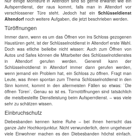
Nur einige Monteure in Altendorf sind so gerne erwartet wie ein
Aufsperrdienst, der raus kommt, falls man in Altendorf vor
verschlossener Türe steht. Jedoch hat ein
Schlüsseldienst
Altendorf
noch weitere Aufgaben, die jetzt beschrieben werden.
Türöffnungen
Immer dann, wenn es um das Öffnen von ins Schloss gezogenen
Haustüren geht, ist der Schlüsselnotdienst in Altendorf erste Wahl.
Doch was etliche beileibe nicht wissen: Auch zum Öffnen von
Autos und Safes können die Mitarbeiter des Schlüsselnotdienstes
in Altendorf gerufen werden. Generell kann der
Schlüsselnotdienst in Altendorf immer dann gerufen werden,
wenn jemand ein Problem hat, ein Schloss zu öffnen. Fragt man
Leute, was ihnen spontan zum Thema Schlüsselnotdienst in den
Sinn kommt, kommt in den allermeisten Fällen so etwas: `Die
öffnen Türen`. Genau so ist es. Türnotöffnungen sind tatsächlich
die meistbestellte Dienstleistung beim Aufsperrdienst. – was viele
sehr zu schätzen wissen.
Einbruchschutz
Diebesbanden kennen keine Ruhe – bei ihnen herrscht das
ganze Jahr Hochkonjunktur. Nicht verwunderlich, denn ungeheuer
viele Einwohner machen es den Diebesbanden höchst einfach.