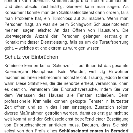
sondern kann ebenfalls Kraftfahrzeuge und Tresore aufmachen.
Und dies absolut rechtmäßig. Generell kann man sagen: Als
Konsument könnte man den Schlüsselnotdienst dann ordern, falls
man Probleme hat, ein Türschloss auf zu machen. Wenn man
Personen fragt, an was sie beim Schlagwort Schlüsselnotdienst
meinen, sagen etliche: An das Öffnen von Haustüren. Die
überwiegende Anzahl der Personen gelangen erstmalig in
Kontakt mit dieser Dienstleistung, falls es um die Türaufsperrung
geht. – welches etliche extrem zu würdigen wissen.
Schutz vor Einbrüchen
Kriminelle kennen keine `Schonzeit` – bei ihnen ist das gesamte
Kalenderjahr Hochphase. Kein Wunder, weil zig Einwohner
machen es ihnen Einbrechern höchst leicht. Traurig, jedoch leider
wahr. Diese Statistiken, die die Behörde erhebt, veranschaulichen
es deutlich. Verhindern Sie Einbruchsversuche, indem Sie vor
dem Verlassen des Hauses alle Fenster schließen. Denn
professionelle Kriminelle können gekippte Fenster in kürzester
Zeit öffnen und so in das Heim einsteigen. Zusätzlich sollten
diverse Maßnahmen getroffen werden, damit es erst gar nicht so
weit kommt und der Schlüsseldienst betreffend einer Beseitigung
von Einbruchschäden anrücken muss. Dadurch, dass Sie sich
selbst von den Profis eines
Schlüsselnotdienstes in Berndorf