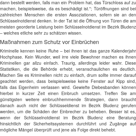
dann bestellt werden, falls man ein Problem hat, das Türschloss auf zu
machen, beispielsweise, da es beschädigt ist."; Türöffnungen sind bei
zahlreichen Menschen die ersten Assoziationen, sofern sie an den
Schlüsselnotdienst denken. In der Tat ist die Öffnung von Türen die am
meisten georderte Leistung beim Schlüsselnotdienst im Bezirk Bludenz
– welches etliche sehr zu schätzen wissen.
Maßnahmen zum Schutz vor Einbrüchen
Kriminelle kennen keine Ruhe – bei ihnen ist das ganze Kalenderjahr
Hochphase. Kein Wunder, weil irre viele Bewohner machen es ihnen
Kriminellen gar allzu einfach. Traurig, allerdings leider wahr. Diese
Statistiken, die die Behörde erhebt, veranschaulichen es deutlich.
Machen Sie es Kriminellen nicht zu einfach, drum sollte immer darauf
geachtet werden, dass beispielsweise keine Fenster auf Kipp sind,
falls das Eigenheim verlassen wird. Gewiefte Diebesbanden können
hierbei in kurzer Zeit einen Einbruch umsetzen. Treffen Sie am
günstigsten weitere einbruchhemmende Strategien, dann braucht
danach auch nicht der Schlüsseldienst im Bezirk Bludenz gerufen
werden, um die Schäden der Einbrecher zu beheben. Besser ist es,
wenn der Schlüsselnotdienst im Bezirk Bludenz eine Beratung
hinsichtlich der Sicherheitssystemen durchführt und Zugänge auf
mögliche Mängel überprüft und jene als Folge direkt behebt.