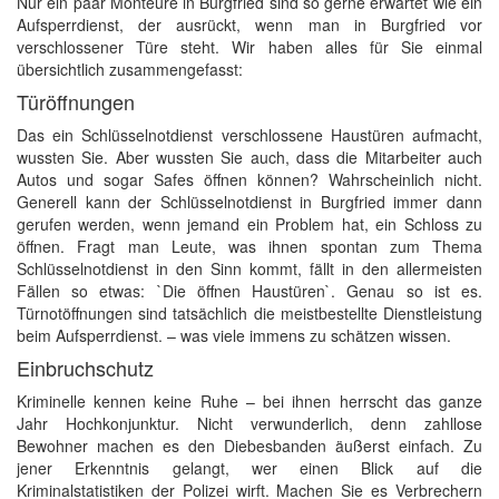
Nur ein paar Monteure in Burgfried sind so gerne erwartet wie ein
Aufsperrdienst, der ausrückt, wenn man in Burgfried vor
verschlossener Türe steht. Wir haben alles für Sie einmal
übersichtlich zusammengefasst:
Türöffnungen
Das ein Schlüsselnotdienst verschlossene Haustüren aufmacht,
wussten Sie. Aber wussten Sie auch, dass die Mitarbeiter auch
Autos und sogar Safes öffnen können? Wahrscheinlich nicht.
Generell kann der Schlüsselnotdienst in Burgfried immer dann
gerufen werden, wenn jemand ein Problem hat, ein Schloss zu
öffnen. Fragt man Leute, was ihnen spontan zum Thema
Schlüsselnotdienst in den Sinn kommt, fällt in den allermeisten
Fällen so etwas: `Die öffnen Haustüren`. Genau so ist es.
Türnotöffnungen sind tatsächlich die meistbestellte Dienstleistung
beim Aufsperrdienst. – was viele immens zu schätzen wissen.
Einbruchschutz
Kriminelle kennen keine Ruhe – bei ihnen herrscht das ganze
Jahr Hochkonjunktur. Nicht verwunderlich, denn zahllose
Bewohner machen es den Diebesbanden äußerst einfach. Zu
jener Erkenntnis gelangt, wer einen Blick auf die
Kriminalstatistiken der Polizei wirft. Machen Sie es Verbrechern