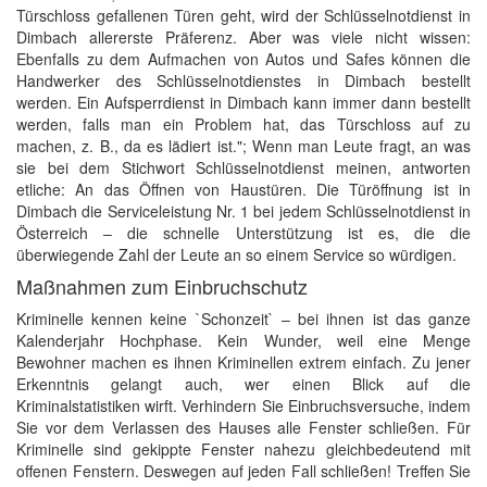
Türschloss gefallenen Türen geht, wird der Schlüsselnotdienst in
Dimbach allererste Präferenz. Aber was viele nicht wissen:
Ebenfalls zu dem Aufmachen von Autos und Safes können die
Handwerker des Schlüsselnotdienstes in Dimbach bestellt
werden. Ein Aufsperrdienst in Dimbach kann immer dann bestellt
werden, falls man ein Problem hat, das Türschloss auf zu
machen, z. B., da es lädiert ist."; Wenn man Leute fragt, an was
sie bei dem Stichwort Schlüsselnotdienst meinen, antworten
etliche: An das Öffnen von Haustüren. Die Türöffnung ist in
Dimbach die Serviceleistung Nr. 1 bei jedem Schlüsselnotdienst in
Österreich – die schnelle Unterstützung ist es, die die
überwiegende Zahl der Leute an so einem Service so würdigen.
Maßnahmen zum Einbruchschutz
Kriminelle kennen keine `Schonzeit` – bei ihnen ist das ganze
Kalenderjahr Hochphase. Kein Wunder, weil eine Menge
Bewohner machen es ihnen Kriminellen extrem einfach. Zu jener
Erkenntnis gelangt auch, wer einen Blick auf die
Kriminalstatistiken wirft. Verhindern Sie Einbruchsversuche, indem
Sie vor dem Verlassen des Hauses alle Fenster schließen. Für
Kriminelle sind gekippte Fenster nahezu gleichbedeutend mit
offenen Fenstern. Deswegen auf jeden Fall schließen! Treffen Sie