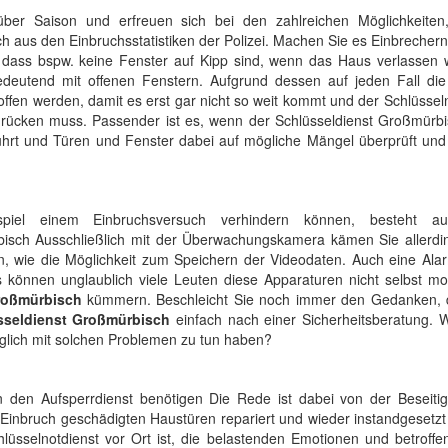
ber Saison und erfreuen sich bei den zahlreichen Möglichkeiten
ch aus den Einbruchsstatistiken der Polizei. Machen Sie es Einbrechern
 dass bspw. keine Fenster auf Kipp sind, wenn das Haus verlassen w
bedeutend mit offenen Fenstern. Aufgrund dessen auf jeden Fall die
ffen werden, damit es erst gar nicht so weit kommt und der Schlüssel
rücken muss. Passender ist es, wenn der Schlüsseldienst Großmürbi
führt und Türen und Fenster dabei auf mögliche Mängel überprüft und
piel einem Einbruchsversuch verhindern können, besteht au
h Ausschließlich mit der Überwachungskamera kämen Sie allerdin
n, wie die Möglichkeit zum Speichern der Videodaten. Auch eine Ala
s können unglaublich viele Leuten diese Apparaturen nicht selbst mo
roßmürbisch
kümmern. Beschleicht Sie noch immer den Gedanken, 
sseldienst Großmürbisch
einfach nach einer Sicherheitsberatung. W
äglich mit solchen Problemen zu tun haben?
den Aufsperrdienst benötigen Die Rede ist dabei von der Beseiti
 Einbruch geschädigten Haustüren repariert und wieder instandgesetz
üsselnotdienst vor Ort ist, die belastenden Emotionen und betroffe