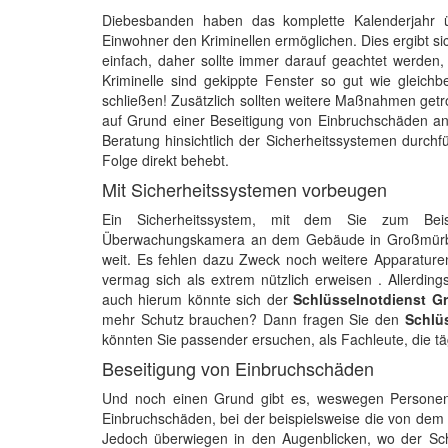
Diebesbanden haben das komplette Kalenderjahr ü
Einwohner den Kriminellen ermöglichen. Dies ergibt si
einfach, daher sollte immer darauf geachtet werden,
Kriminelle sind gekippte Fenster so gut wie gleich
schließen! Zusätzlich sollten weitere Maßnahmen getro
auf Grund einer Beseitigung von Einbruchschäden an
Beratung hinsichtlich der Sicherheitssystemen durch
Folge direkt behebt.
Mit Sicherheitssystemen vorbeugen
Ein Sicherheitssystem, mit dem Sie zum Beis
Überwachungskamera an dem Gebäude in Großmürbisc
weit. Es fehlen dazu Zweck noch weitere Apparature
vermag sich als extrem nützlich erweisen . Allerding
auch hierum könnte sich der
Schlüsselnotdienst G
mehr Schutz brauchen? Dann fragen Sie den
Schlü
könnten Sie passender ersuchen, als Fachleute, die t
Beseitigung von Einbruchschäden
Und noch einen Grund gibt es, weswegen Personen 
Einbruchschäden, bei der beispielsweise die von dem
Jedoch überwiegen in den Augenblicken, wo der Schl