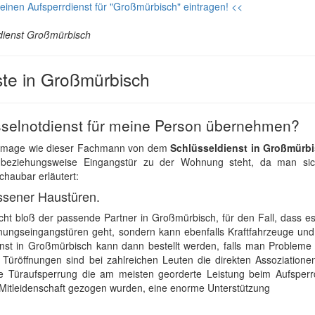
einen Aufsperrdienst für "Großmürbisch" eintragen! <<
dienst Großmürbisch
ste in Großmürbisch
selnotdienst für meine Person übernehmen?
s Image wie dieser Fachmann von dem
Schlüsseldienst in Großmürb
beziehungsweise Eingangstür zu der Wohnung steht, da man sic
chaubar erläutert:
ssener Haustüren.
nicht bloß der passende Partner in Großmürbisch, für den Fall, dass 
ungseingangstüren geht, sondern kann ebenfalls Kraftfahrzeuge und
enst in Großmürbisch kann dann bestellt werden, falls man Probleme 
 Türöffnungen sind bei zahlreichen Leuten die direkten Assoziatione
ie Türaufsperrung die am meisten georderte Leistung beim Aufsperrd
n Mitleidenschaft gezogen wurden, eine enorme Unterstützung