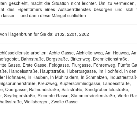
en geschieht, macht die Situation nicht leichter. Um zu vermeiden,
 Rat des Eigentümers eines Aufsperrdienstes besorgen und sich
n lassen – und dann diese Mängel schließen
 von Hagenbrunn für Sie da: 2102, 2201, 2202
chlüsseldienste arbeiten: Achte Gasse, Aichleitenweg, Am Heuweg, A
ofsgebiet, Bahnstraße, Bergstraße, Birkenweg, Brennleitenstraße,
ritte Gasse, Erste Gasse, Feldgasse, Flurgasse, Föhrenweg, Fünfte G
ße, Handelsstraße, Hauptstraße, Hubertusgasse, Im Hochfeld, In den
er Hofmauer, In Hauben, In Mühlraidern, In Schmalzen, Industriestraß
önigsbrunnerstraße, Kreuzweg, Kupferschmiedgasse, Landesstraße,
e, Quergasse, Raimundstraße, Salzstraße, Sandgrubenfeldstraße,
, Seyringerstraße, Siebente Gasse, Stammersdorferstraße, Vierte Ga
haftsstraße, Wolfsbergen, Zweite Gasse