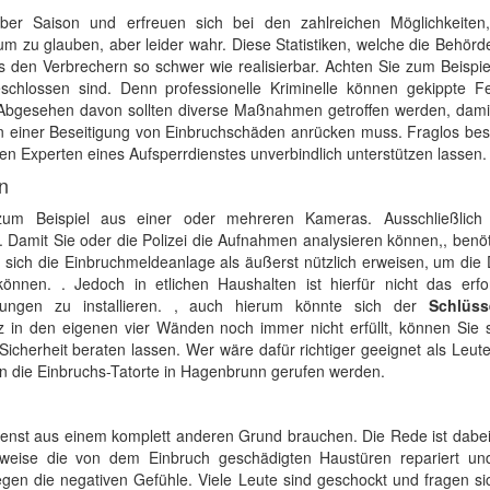
er Saison und erfreuen sich bei den zahlreichen Möglichkeiten
m zu glauben, aber leider wahr. Diese Statistiken, welche die Behörd
 den Verbrechern so schwer wie realisierbar. Achten Sie zum Beispie
chlossen sind. Denn professionelle Kriminelle können gekippte Fe
. Abgesehen davon sollten diverse Maßnahmen getroffen werden, damit
n einer Beseitigung von Einbruchschäden anrücken muss. Fraglos bes
den Experten eines Aufsperrdienstes unverbindlich unterstützen lassen.
n
 zum Beispiel aus einer oder mehreren Kameras. Ausschließlich
 Damit Sie oder die Polizei die Aufnahmen analysieren können,, benö
 sich die Einbruchmeldeanlage als äußerst nützlich erweisen, um die
nnen. . Jedoch in etlichen Haushalten ist hierfür nicht das erfor
htungen zu installieren. , auch hierum könnte sich der
Schlüss
z in den eigenen vier Wänden noch immer nicht erfüllt, können Sie 
icherheit beraten lassen. Wer wäre dafür richtiger geeignet als Leut
an die Einbruchs-Tatorte in Hagenbrunn gerufen werden.
ienst aus einem komplett anderen Grund brauchen. Die Rede ist dabei
lsweise die von dem Einbruch geschädigten Haustüren repariert un
en die negativen Gefühle. Viele Leute sind geschockt und fragen si