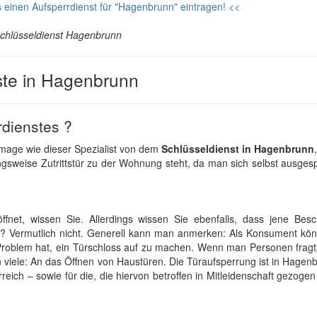
 einen Aufsperrdienst für "Hagenbrunn" eintragen! <<
chlüsseldienst Hagenbrunn
ste in Hagenbrunn
rdienstes ?
Image wie dieser Spezialist von dem
Schlüsseldienst in Hagenbrunn
gsweise Zutrittstür zu der Wohnung steht, da man sich selbst ausgesp
fnet, wissen Sie. Allerdings wissen Sie ebenfalls, dass jene Besch
? Vermutlich nicht. Generell kann man anmerken: Als Konsument kö
n Problem hat, ein Türschloss auf zu machen. Wenn man Personen frag
 viele: An das Öffnen von Haustüren. Die Türaufsperrung ist in Hagen
rreich – sowie für die, die hiervon betroffen in Mitleidenschaft gezoge