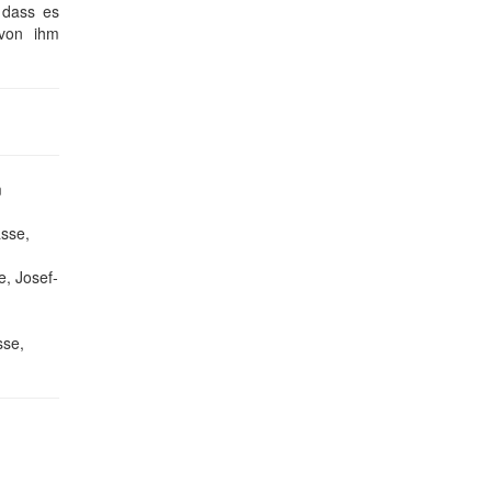
 dass es
 von ihm
m
asse,
e, Josef-
sse,