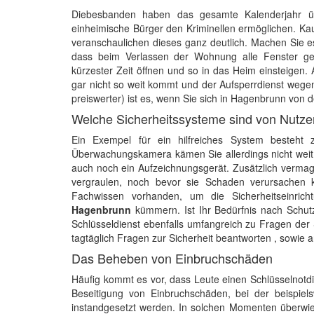
Diebesbanden haben das gesamte Kalenderjahr üb
einheimische Bürger den Kriminellen ermöglichen. Kau
veranschaulichen dieses ganz deutlich. Machen Sie es
dass beim Verlassen der Wohnung alle Fenster ges
kürzester Zeit öffnen und so in das Heim einsteigen
gar nicht so weit kommt und der Aufsperrdienst wege
preiswerter) ist es, wenn Sie sich in Hagenbrunn von 
Welche Sicherheitssysteme sind von Nutze
Ein Exempel für ein hilfreiches System besteht
Überwachungskamera kämen Sie allerdings nicht weit.
auch noch ein Aufzeichnungsgerät. Zusätzlich vermag
vergraulen, noch bevor sie Schaden verursachen kö
Fachwissen vorhanden, um die Sicherheitseinric
Hagenbrunn
kümmern. Ist Ihr Bedürfnis nach Schut
Schlüsseldienst ebenfalls umfangreich zu Fragen der S
tagtäglich Fragen zur Sicherheit beantworten , sowie 
Das Beheben von Einbruchschäden
Häufig kommt es vor, dass Leute einen Schlüsselnotd
Beseitigung von Einbruchschäden, bei der beispie
instandgesetzt werden. In solchen Momenten überwieg