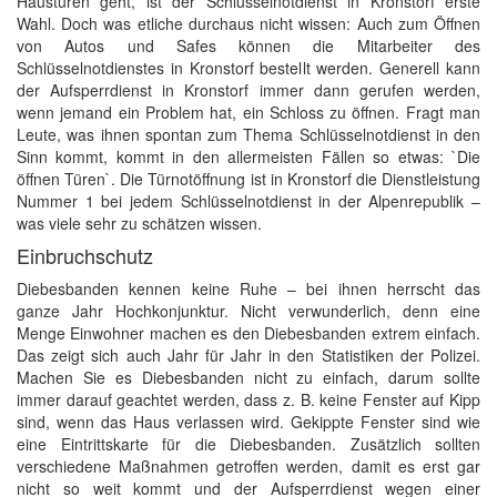
Haustüren geht, ist der Schlüsselnotdienst in Kronstorf erste
Wahl. Doch was etliche durchaus nicht wissen: Auch zum Öffnen
von Autos und Safes können die Mitarbeiter des
Schlüsselnotdienstes in Kronstorf bestellt werden. Generell kann
der Aufsperrdienst in Kronstorf immer dann gerufen werden,
wenn jemand ein Problem hat, ein Schloss zu öffnen. Fragt man
Leute, was ihnen spontan zum Thema Schlüsselnotdienst in den
Sinn kommt, kommt in den allermeisten Fällen so etwas: `Die
öffnen Türen`. Die Türnotöffnung ist in Kronstorf die Dienstleistung
Nummer 1 bei jedem Schlüsselnotdienst in der Alpenrepublik –
was viele sehr zu schätzen wissen.
Einbruchschutz
Diebesbanden kennen keine Ruhe – bei ihnen herrscht das
ganze Jahr Hochkonjunktur. Nicht verwunderlich, denn eine
Menge Einwohner machen es den Diebesbanden extrem einfach.
Das zeigt sich auch Jahr für Jahr in den Statistiken der Polizei.
Machen Sie es Diebesbanden nicht zu einfach, darum sollte
immer darauf geachtet werden, dass z. B. keine Fenster auf Kipp
sind, wenn das Haus verlassen wird. Gekippte Fenster sind wie
eine Eintrittskarte für die Diebesbanden. Zusätzlich sollten
verschiedene Maßnahmen getroffen werden, damit es erst gar
nicht so weit kommt und der Aufsperrdienst wegen einer