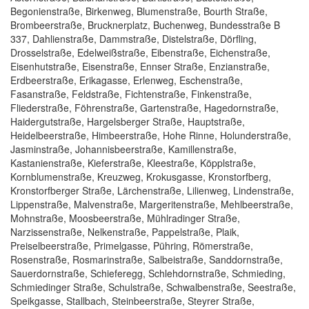
Begonienstraße, Birkenweg, Blumenstraße, Bourth Straße,
Brombeerstraße, Brucknerplatz, Buchenweg, Bundesstraße B
337, Dahlienstraße, Dammstraße, Distelstraße, Dörfling,
Drosselstraße, Edelweißstraße, Eibenstraße, Eichenstraße,
Eisenhutstraße, Eisenstraße, Ennser Straße, Enzianstraße,
Erdbeerstraße, Erikagasse, Erlenweg, Eschenstraße,
Fasanstraße, Feldstraße, Fichtenstraße, Finkenstraße,
Fliederstraße, Föhrenstraße, Gartenstraße, Hagedornstraße,
Haidergutstraße, Hargelsberger Straße, Hauptstraße,
Heidelbeerstraße, Himbeerstraße, Hohe Rinne, Holunderstraße,
Jasminstraße, Johannisbeerstraße, Kamillenstraße,
Kastanienstraße, Kieferstraße, Kleestraße, Köpplstraße,
Kornblumenstraße, Kreuzweg, Krokusgasse, Kronstorfberg,
Kronstorfberger Straße, Lärchenstraße, Lilienweg, Lindenstraße,
Lippenstraße, Malvenstraße, Margeritenstraße, Mehlbeerstraße,
Mohnstraße, Moosbeerstraße, Mühlradinger Straße,
Narzissenstraße, Nelkenstraße, Pappelstraße, Plaik,
Preiselbeerstraße, Primelgasse, Pühring, Römerstraße,
Rosenstraße, Rosmarinstraße, Salbeistraße, Sanddornstraße,
Sauerdornstraße, Schieferegg, Schlehdornstraße, Schmieding,
Schmiedinger Straße, Schulstraße, Schwalbenstraße, Seestraße,
Speikgasse, Stallbach, Steinbeerstraße, Steyrer Straße,