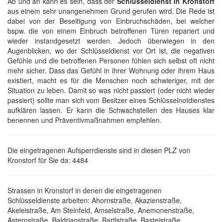
Ab und an kann es sein, dass der
Schlüsseldienst in Kronstorf
aus einem sehr unangenehmen Grund gerufen wird. Die Rede ist
dabei von der Beseitigung von Einbruchschäden, bei welcher
bspw. die von einem Einbruch betroffenen Türen repariert und
wieder instandgesetzt werden. Jedoch überwiegen in den
Augenblicken, wo der Schlüsseldienst vor Ort ist, die negativen
Gefühle und die betroffenen Personen fühlen sich selbst oft nicht
mehr sicher. Dass das Gefühl in ihrer Wohnung oder ihrem Haus
existiert, macht es für die Menschen noch schwieriger, mit der
Situation zu leben. Damit so was nicht passiert (oder nicht wieder
passiert) sollte man sich vom Besitzer eines Schlüsselnotdienstes
aufklären lassen. Er kann die Schwachstellen des Hauses klar
benennen und Präventivmaßnahmen empfehlen.
Die eingetragenen Aufsperrdienste sind in diesen PLZ von
Kronstorf für Sie da: 4484
Strassen in Kronstorf in denen die eingetragenen
Schlüsseldienste arbeiten: Ahornstraße, Akazienstraße,
Akeleistraße, Am Steinfeld, Amselstraße, Anemonenstraße,
Asternstraße, Baldrianstraße, Bartlstraße, Basteistraße,