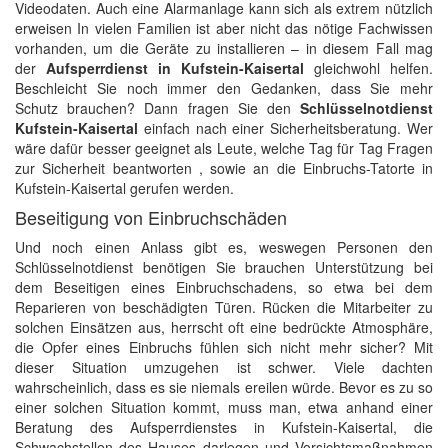
Videodaten. Auch eine Alarmanlage kann sich als extrem nützlich
erweisen In vielen Familien ist aber nicht das nötige Fachwissen
vorhanden, um die Geräte zu installieren – in diesem Fall mag
der
Aufsperrdienst in Kufstein-Kaisertal
gleichwohl helfen.
Beschleicht Sie noch immer den Gedanken, dass Sie mehr
Schutz brauchen? Dann fragen Sie den
Schlüsselnotdienst
Kufstein-Kaisertal
einfach nach einer Sicherheitsberatung. Wer
wäre dafür besser geeignet als Leute, welche Tag für Tag Fragen
zur Sicherheit beantworten , sowie an die Einbruchs-Tatorte in
Kufstein-Kaisertal gerufen werden.
Beseitigung von Einbruchschäden
Und noch einen Anlass gibt es, weswegen Personen den
Schlüsselnotdienst benötigen Sie brauchen Unterstützung bei
dem Beseitigen eines Einbruchschadens, so etwa bei dem
Reparieren von beschädigten Türen. Rücken die Mitarbeiter zu
solchen Einsätzen aus, herrscht oft eine bedrückte Atmosphäre,
die Opfer eines Einbruchs fühlen sich nicht mehr sicher? Mit
dieser Situation umzugehen ist schwer. Viele dachten
wahrscheinlich, dass es sie niemals ereilen würde. Bevor es zu so
einer solchen Situation kommt, muss man, etwa anhand einer
Beratung des Aufsperrdienstes in Kufstein-Kaisertal, die
Schwachstellen des Hauses darlegen und Vorsichtsmaßnahmen