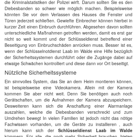
die Kriminalstatistiken der Polizei wirft. Darum sollten Sie es den
Diebesbanden so schwer wie möglich machen. Beispielsweise
könnten Sie vor dem Verlassen des Hauses die Fenster und
Türen jederzeit schließen. Gewiefte Einbrecher können hierbei in
kurzer Zeit einen Einbruch durchführen. Abgesehen davon sollten
unterschiedliche Maßnahmen getroffen werden, damit es erst gar
nicht so weit kommt und der Schlüsseldienst betreffend einer
Beseitigung von Einbruchschäden anrücken muss. Besser ist es,
wenn der Schlüsselnotdienst Laab im Walde eine Hilfe bezüglich
der Sicherheitssystemen durchführt oder die Zugänge dabei auf
etwaige Schwächen kontrolliert und diese dann vor Ort beseitigt.
Nützliche Sicherheitssysteme
Ein sinnvolles System, das Sie an dem Heim montieren können,
ist beispielsweise eine Videokamera. Allein mit der Kamera
kommen Sie aber nicht weit. Denn Sie benötigen auch noch
Gerätschaften, um die Aufnahmen der Kamera abzuspeichern.
Desweiteren kann sich die Anschaffung einer Alarmanlage
auszahlen, welche die Diebesbanden verschreckt und zum
Umdrehen bewegt In vielen Familien ist jedoch nicht das nötige
Fachwissen vorhanden, um die Geräte zu installieren , auch
hierum kann sich der
Schlüsseldienst Laab im Walde
kümmern. Für alle, die noch mehr Sicherheit brauchen, bieten