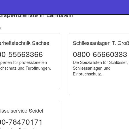
fsperrdienste in Lahnstein
n
erheitstechnik Sachse
Schliessanlagen T. Gro
00-55563366
0800-65660333
perten für professionellen
Die Spezialisten für Schlösser,
uchschutz und Türöffnungen.
Schliessanlagen und
Einbruchschutz.
üsselservice Seidel
00-78470171