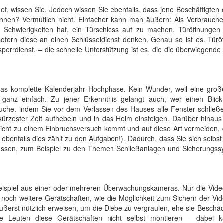
et, wissen Sie. Jedoch wissen Sie ebenfalls, dass jene Beschäftigten 
nen? Vermutlich nicht. Einfacher kann man äußern: Als Verbrauche
 Schwierigkeiten hat, ein Türschloss auf zu machen. Türöffnungen 
 sofern diese an einen Schlüsseldienst denken. Genau so ist es. Tür
sperrdienst. – die schnelle Unterstützung ist es, die die überwiegende
 das komplette Kalenderjahr Hochphase. Kein Wunder, weil eine groß
anz einfach. Zu jener Erkenntnis gelangt auch, wer einen Blick
ersuche, indem Sie vor dem Verlassen des Hauses alle Fenster schlie
 kürzester Zeit aufhebeln und in das Heim einsteigen. Darüber hinau
nicht zu einem Einbruchsversuch kommt und auf diese Art vermeiden, 
benfalls dies zählt zu den Aufgaben!). Dadurch, dass Sie sich selbs
assen, zum Beispiel zu den Themen Schließanlagen und Sicherungss
 Beispiel aus einer oder mehreren Überwachungskameras. Nur die Vid
 noch weitere Gerätschaften, wie die Möglichkeit zum Sichern der Vi
ußerst nützlich erweisen, um die Diebe zu vergraulen, ehe sie Besch
ele Leuten diese Gerätschaften nicht selbst montieren – dabei 