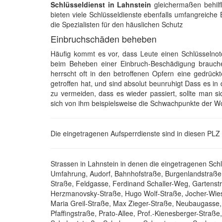
Schlüsseldienst in Lahnstein
gleichermaßen behilfl
bieten viele Schlüsseldienste ebenfalls umfangreiche
die Spezialisten für den häuslichen Schutz
Einbruchschäden beheben
Häufig kommt es vor, dass Leute einen Schlüsselnot
beim Beheben einer Einbruch-Beschädigung brauche
herrscht oft in den betroffenen Opfern eine gedrück
getroffen hat, und sind absolut beunruhigt Dass es in
zu vermeiden, dass es wieder passiert, sollte man s
sich von ihm beispielsweise die Schwachpunkte der W
Die eingetragenen Aufsperrdienste sind in diesen PLZ 
Strassen in Lahnstein in denen die eingetragenen Schl
Umfahrung, Audorf, Bahnhofstraße, Burgenlandstraße, 
Straße, Feldgasse, Ferdinand Schaller-Weg, Gartens
Herzmanovsky-Straße, Hugo Wolf-Straße, Jocher-Wies
Maria Greil-Straße, Max Zieger-Straße, Neubaugasse, 
Pfaffingstraße, Prato-Allee, Prof.-Kienesberger-Straß