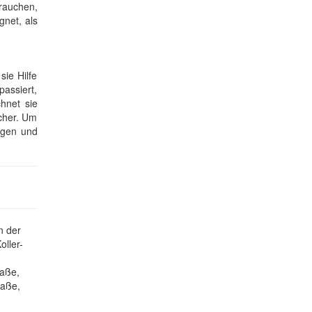
rauchen,
gnet, als
ie Hilfe
assiert,
hnet sie
acher. Um
rgen und
n der
ller-
raße,
raße,