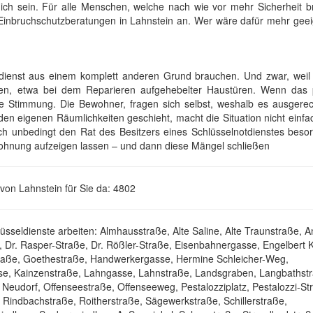
ich sein. Für alle Menschen, welche nach wie vor mehr Sicherheit b
 Einbruchschutzberatungen in Lahnstein an. Wer wäre dafür mehr geei
dienst aus einem komplett anderen Grund brauchen. Und zwar, weil s
n, etwa bei dem Reparieren aufgehebelter Haustüren. Wenn das p
te Stimmung. Die Bewohner, fragen sich selbst, weshalb es ausgerec
 den eigenen Räumlichkeiten geschieht, macht die Situation nicht einf
ich unbedingt den Rat des Besitzers eines Schlüsselnotdienstes beso
ohnung aufzeigen lassen – und dann diese Mängel schließen
von Lahnstein für Sie da: 4802
üsseldienste arbeiten: Almhausstraße, Alte Saline, Alte Traunstraße, A
Dr. Rasper-Straße, Dr. Rößler-Straße, Eisenbahnergasse, Engelbert Ko
traße, Goethestraße, Handwerkergasse, Hermine Schleicher-Weg,
e, Kainzenstraße, Lahngasse, Lahnstraße, Landsgraben, Langbathst
Neudorf, Offenseestraße, Offenseeweg, Pestalozziplatz, Pestalozzi-St
e, Rindbachstraße, Roitherstraße, Sägewerkstraße, Schillerstraße,