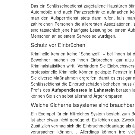
Das ein Schlüsselnotdienst zugefallene Haustüren öffn
Automobile und auch Panzerschränke aufmachen kön
man den Aufsperrdienst stets dann rufen, falls man
zahlreichen Personen die allerersten Assoziationen,
sind tatsächlich jene häufigste Leistung bei einem Auf
Menschen an so einem Service so würdigen.
Schutz vor Einbrüchen
Kriminelle kennen keine `Schonzeit` – bei ihnen ist
Bewohner machen es ihnen Einbrechern gar allzu g
Kriminalstatistiken wirft. Verhindern Sie Einbruchsv
professionelle Kriminelle können gekippte Fenster in
Sie diverse Maßnahmen ergreifen, damit es erst gar 
Schlüsseldienst die Einbruchschäden beheben muss ( e
Profis des
Aufsperrdienstes in Lahnstein
beraten l
können Sie sich selbst allerhand Ärger ersparen.
Welche Sicherheitssysteme sind brauchbar
Ein Exempel für ein hilfreiches System besteht zum
ist aber etwas nicht genügend. Es fehlen dazu Zweck
Zusätzlich vermag sich die Einbruchmeldeanlage als ä
verursachen können. . Allerdings können irre vi