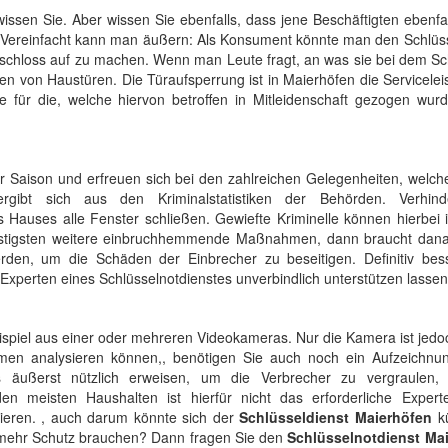
wissen Sie. Aber wissen Sie ebenfalls, dass jene Beschäftigten ebenfa
 Vereinfacht kann man äußern: Als Konsument könnte man den Schlüss
ürschloss auf zu machen. Wenn man Leute fragt, an was sie bei dem S
en von Haustüren. Die Türaufsperrung ist in Maierhöfen die Servicelei
e für die, welche hiervon betroffen in Mitleidenschaft gezogen wurd
Saison und erfreuen sich bei den zahlreichen Gelegenheiten, welche
gibt sich aus den Kriminalstatistiken der Behörden. Verhin
Hauses alle Fenster schließen. Gewiefte Kriminelle können hierbei i
günstigsten weitere einbruchhemmende Maßnahmen, dann braucht dan
erden, um die Schäden der Einbrecher zu beseitigen. Definitiv bes
 Experten eines Schlüsselnotdienstes unverbindlich unterstützen lassen
eispiel aus einer oder mehreren Videokameras. Nur die Kamera ist jed
men analysieren können,, benötigen Sie auch noch ein Aufzeichnun
s äußerst nützlich erweisen, um die Verbrecher zu vergraulen,
 meisten Haushalten ist hierfür nicht das erforderliche Expert
lieren. , auch darum könnte sich der
Schlüsseldienst Maierhöfen
k
 mehr Schutz brauchen? Dann fragen Sie den
Schlüsselnotdienst Ma