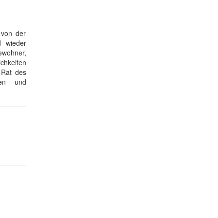
 von der
d wieder
ewohner,
chkeiten
 Rat des
en – und