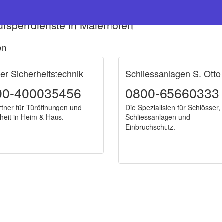
fsperrdienste in Maierhöfen
en
ner Sicherheitstechnik
Schliessanlagen S. Otto
00-400035456
0800-65660333
rtner für Türöffnungen und
Die Spezialisten für Schlösser,
heit in Heim & Haus.
Schliessanlagen und
Einbruchschutz.