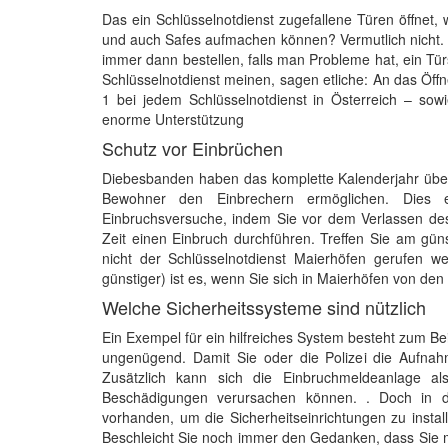
Das ein Schlüsselnotdienst zugefallene Türen öffnet, 
und auch Safes aufmachen können? Vermutlich nicht.
immer dann bestellen, falls man Probleme hat, ein T
Schlüsselnotdienst meinen, sagen etliche: An das Öffn
1 bei jedem Schlüsselnotdienst in Österreich – sowi
enorme Unterstützung
Schutz vor Einbrüchen
Diebesbanden haben das komplette Kalenderjahr über 
Bewohner den Einbrechern ermöglichen. Dies er
Einbruchsversuche, indem Sie vor dem Verlassen des 
Zeit einen Einbruch durchführen. Treffen Sie am 
nicht der Schlüsselnotdienst Maierhöfen gerufen w
günstiger) ist es, wenn Sie sich in Maierhöfen von den
Welche Sicherheitssysteme sind nützlich
Ein Exempel für ein hilfreiches System besteht zum B
ungenügend. Damit Sie oder die Polizei die Aufnah
Zusätzlich kann sich die Einbruchmeldeanlage al
Beschädigungen verursachen können. . Doch in den
vorhanden, um die Sicherheitseinrichtungen zu instal
Beschleicht Sie noch immer den Gedanken, dass Sie