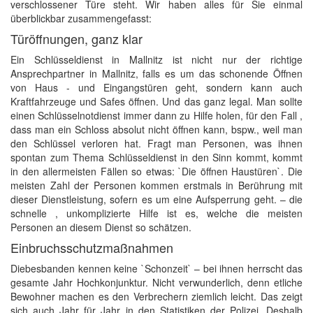
verschlossener Türe steht. Wir haben alles für Sie einmal
überblickbar zusammengefasst:
Türöffnungen, ganz klar
Ein Schlüsseldienst in Mallnitz ist nicht nur der richtige
Ansprechpartner in Mallnitz, falls es um das schonende Öffnen
von Haus - und Eingangstüren geht, sondern kann auch
Kraftfahrzeuge und Safes öffnen. Und das ganz legal. Man sollte
einen Schlüsselnotdienst immer dann zu Hilfe holen, für den Fall ,
dass man ein Schloss absolut nicht öffnen kann, bspw., weil man
den Schlüssel verloren hat. Fragt man Personen, was ihnen
spontan zum Thema Schlüsseldienst in den Sinn kommt, kommt
in den allermeisten Fällen so etwas: `Die öffnen Haustüren`. Die
meisten Zahl der Personen kommen erstmals in Berührung mit
dieser Dienstleistung, sofern es um eine Aufsperrung geht. – die
schnelle , unkomplizierte Hilfe ist es, welche die meisten
Personen an diesem Dienst so schätzen.
Einbruchsschutzmaßnahmen
Diebesbanden kennen keine `Schonzeit` – bei ihnen herrscht das
gesamte Jahr Hochkonjunktur. Nicht verwunderlich, denn etliche
Bewohner machen es den Verbrechern ziemlich leicht. Das zeigt
sich auch Jahr für Jahr in den Statistiken der Polizei. Deshalb