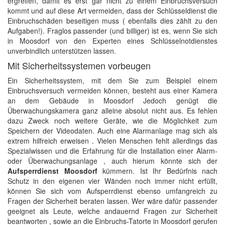
ergreifen, damit es erst gar nicht zu einem Einbruchsversuch
kommt und auf diese Art vermeiden, dass der Schlüsseldienst die
Einbruchschäden beseitigen muss ( ebenfalls dies zählt zu den
Aufgaben!). Fraglos passender (und billiger) ist es, wenn Sie sich
in Moosdorf von den Experten eines Schlüsselnotdienstes
unverbindlich unterstützen lassen.
Mit Sicherheitssystemen vorbeugen
Ein Sicherheitssystem, mit dem Sie zum Beispiel einem
Einbruchsversuch vermeiden können, besteht aus einer Kamera
an dem Gebäude in Moosdorf Jedoch genügt die
Überwachungskamera ganz alleine absolut nicht aus. Es fehlen
dazu Zweck noch weitere Geräte, wie die Möglichkeit zum
Speichern der Videodaten. Auch eine Alarmanlage mag sich als
extrem hilfreich erweisen . Vielen Menschen fehlt allerdings das
Spezialwissen und die Erfahrung für die Installation einer Alarm-
oder Überwachungsanlage , auch hierum könnte sich der
Aufsperrdienst Moosdorf
kümmern. Ist Ihr Bedürfnis nach
Schutz in den eigenen vier Wänden noch immer nicht erfüllt,
können Sie sich vom Aufsperrdienst ebenso umfangreich zu
Fragen der Sicherheit beraten lassen. Wer wäre dafür passender
geeignet als Leute, welche andauernd Fragen zur Sicherheit
beantworten , sowie an die Einbruchs-Tatorte in Moosdorf gerufen