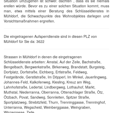
Situation umzugehen ist schwer. dachten , dass es sie niemals
ereilen würde. Bevor es zu einer solchen Situation kommt, muss
man, etwa mittels einer Beratung des Schlüsseldienstes in
Mühldorf, die Schwachpunkte des Wohnobjektes darlegen und
Vorsichtsmaßnahmen ergreifen.
Die eingetragenen Aufsperrdienste sind in diesen PLZ von
Mühldorf für Sie da: 3622
Strassen in Mühldorf in denen die eingetragenen
Schlüsseldienste arbeiten: Amstal, Auf der Zeile, Bachstraße,
Bengelbach, Bergwerkstraße, Birkenweg, Brandstatt, Burgsteig,
Dorfplatz, Dorfstraße, Eichberg, Ertlstraße, Feldweg,
Festgelände, Gerstlstraße, Im Döpperl, Im Winkel, Jauerlingweg,
Johannes-Feld, Kalkofenweg, Kiesling, Kreuz am Weg,
Lahnhofstraße, Ledertal, Lindbergweg, Lothauhof, Markt,
Muthstal, Niederranna, Oberranna, Ottenschlager Straße, Ötz,
Ötzbach, Povat, Sandweg, Sonnleiten, Spitzer Straße,
Sportplatzweg, Strebitzfeld, Thurn, Trenninggasse, Trenninghof,
Unterranna, Wegscheid, Weinberggasse, Weingraben,
Winzergasse, Zeile