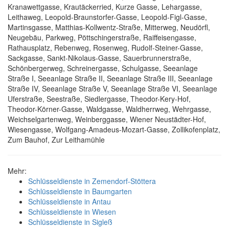
Kranawettgasse, Krautäckerried, Kurze Gasse, Lehargasse,
Leithaweg, Leopold-Braunstorfer-Gasse, Leopold-Figl-Gasse,
Martinsgasse, Matthias-Kollwentz-Straße, Mitterweg, Neudörfl,
Neugebäu, Parkweg, Pöttschingerstraße, Raiffeisengasse,
Rathausplatz, Rebenweg, Rosenweg, Rudolf-Steiner-Gasse,
Sackgasse, Sankt-Nikolaus-Gasse, Sauerbrunnerstraße,
Schönbergerweg, Schreinergasse, Schulgasse, Seeanlage
Straße I, Seeanlage Straße II, Seeanlage Straße III, Seeanlage
Straße IV, Seeanlage Straße V, Seeanlage Straße VI, Seeanlage
Uferstraße, Seestraße, Siedlergasse, Theodor-Kery-Hof,
Theodor-Körner-Gasse, Waldgasse, Waldherrweg, Wehrgasse,
Weichselgartenweg, Weinberggasse, Wiener Neustädter-Hof,
Wiesengasse, Wolfgang-Amadeus-Mozart-Gasse, Zollikofenplatz,
Zum Bauhof, Zur Leithamühle
Mehr:
Schlüsseldienste in Zemendorf-Stöttera
Schlüsseldienste in Baumgarten
Schlüsseldienste in Antau
Schlüsseldienste in Wiesen
Schlüsseldienste in Sigleß