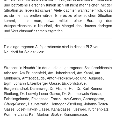
und betroffene Personen fühlen sich oft nicht mehr sicher. Mit der
Situation zu leben ist schwer. Viele dachten wahrscheinlich, dass
es sie niemals ereilen würde. Ehe es zu einer solchen Situation
kommt, muss man, etwa mittels einer Beratung des
Aufsperrdienstes in Neudörfl, die Mängel des Hauses darlegen
und Vorsichtsmaßnahmen ergreifen.
Die eingetragenen Aufsperrdienste sind in diesen PLZ von
Neudörfl für Sie da: 7201
Strassen in Neudörfl in denen die eingetragenen Schlüsseldienste
arbeiten: Am Brunnenfeld, Am Hohenbrand, Am Kanal, Am
Mühlbach, Amtsgebäude, Anton-Proksch-Siedlung, Augasse,
Bgm.-Johann-Eitzenberger-Gasse, Bickfordstraße,
Burgenlandhof, Dammweg, Dr.-Fischer-Hof, Dr.-Karl-Renner-
Siedlung, Dr.-Ludwig-Leser-Gasse, Dr.-Semmelweis-Gasse,
Fabriksgelände, Feldgasse, Franz-Liszt-Gasse, Gartengasse,
Gfang-Gasse, Hauptstraße, Homogen-Siedlung, Johann-Reiter-
Gasse, Josef-Haydn-Gasse, Kanalgasse, Kiesweg, Kirchenplatz,
Kommerzialrat-Karl-Markon-Straße, Konsumgasse,