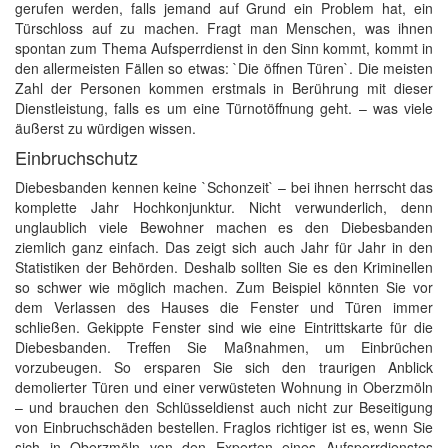
gerufen werden, falls jemand auf Grund ein Problem hat, ein
Türschloss auf zu machen. Fragt man Menschen, was ihnen
spontan zum Thema Aufsperrdienst in den Sinn kommt, kommt in
den allermeisten Fällen so etwas: `Die öffnen Türen`. Die meisten
Zahl der Personen kommen erstmals in Berührung mit dieser
Dienstleistung, falls es um eine Türnotöffnung geht. – was viele
äußerst zu würdigen wissen.
Einbruchschutz
Diebesbanden kennen keine `Schonzeit` – bei ihnen herrscht das
komplette Jahr Hochkonjunktur. Nicht verwunderlich, denn
unglaublich viele Bewohner machen es den Diebesbanden
ziemlich ganz einfach. Das zeigt sich auch Jahr für Jahr in den
Statistiken der Behörden. Deshalb sollten Sie es den Kriminellen
so schwer wie möglich machen. Zum Beispiel könnten Sie vor
dem Verlassen des Hauses die Fenster und Türen immer
schließen. Gekippte Fenster sind wie eine Eintrittskarte für die
Diebesbanden. Treffen Sie Maßnahmen, um Einbrüchen
vorzubeugen. So ersparen Sie sich den traurigen Anblick
demolierter Türen und einer verwüsteten Wohnung in Oberzmöln
– und brauchen den Schlüsseldienst auch nicht zur Beseitigung
von Einbruchschäden bestellen. Fraglos richtiger ist es, wenn Sie
sich in Oberzmöln von den Experten eines Aufsperrdienstes