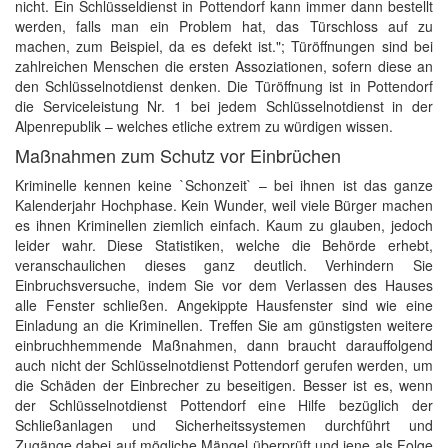
nicht. Ein Schlüsseldienst in Pottendorf kann immer dann bestellt
werden, falls man ein Problem hat, das Türschloss auf zu
machen, zum Beispiel, da es defekt ist."; Türöffnungen sind bei
zahlreichen Menschen die ersten Assoziationen, sofern diese an
den Schlüsselnotdienst denken. Die Türöffnung ist in Pottendorf
die Serviceleistung Nr. 1 bei jedem Schlüsselnotdienst in der
Alpenrepublik – welches etliche extrem zu würdigen wissen.
Maßnahmen zum Schutz vor Einbrüchen
Kriminelle kennen keine `Schonzeit` – bei ihnen ist das ganze
Kalenderjahr Hochphase. Kein Wunder, weil viele Bürger machen
es ihnen Kriminellen ziemlich einfach. Kaum zu glauben, jedoch
leider wahr. Diese Statistiken, welche die Behörde erhebt,
veranschaulichen dieses ganz deutlich. Verhindern Sie
Einbruchsversuche, indem Sie vor dem Verlassen des Hauses
alle Fenster schließen. Angekippte Hausfenster sind wie eine
Einladung an die Kriminellen. Treffen Sie am günstigsten weitere
einbruchhemmende Maßnahmen, dann braucht darauffolgend
auch nicht der Schlüsselnotdienst Pottendorf gerufen werden, um
die Schäden der Einbrecher zu beseitigen. Besser ist es, wenn
der Schlüsselnotdienst Pottendorf eine Hilfe bezüglich der
Schließanlagen und Sicherheitssystemen durchführt und
Zugänge dabei auf mögliche Mängel überprüft und jene als Folge