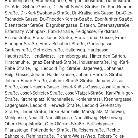
Brunnengasse, Brunnfeldgasse, Burgenlandstraße, Dammstraße,
Dr.-Adolf-Schärf-Gasse, Dr.-Adolf-Schärf-Straße, Dr.-Karl-Renner-
Straße, Dr.-Karl-Swoboda-Straße, Dr.-Kraitschek-Gasse, Dr.-Otto-
Tschadek-Gasse, Dr.-Theodor-Körner-Straße, Ebenfurther Straße,
Eisenstädter Straße, Eisgrubengasse, Eisteich, Esterhazystraße,
Esterhazy-Wohnpark, Fabrikstraße, Feldgasse, Feldstrassl,
Fischastraße, Franz-Jonas-Straße, Franz-Lehar-Gasse, Franz-
Pfaringer-Straße, Franz-Schubert-Straße, Gartengasse,
Gartenstraße, Getreidestraße, Halterweg, Hartlgasse,
Hauptstraße, Hendlwiese, Hennebergplatz, Hinter den Gärten,
Hirschmühle, Ignaz-Bernhard-Straße, Industriestraße, Ing.-Karl-
Rabe-Straße, Ing.-Leopold-Figl-Straße, Jägerweg, Johannes-
Heigl-Gasse, Johann-Haider-Gasse, Johann-Harruck-Straße,
Johann-Pauer-Straße, Johann-Strauß-Straße, Johann-Zisser-
Straße, Josef-Haydn-Gasse, Josef-Knötzl-Gasse, Josef-Lanner-
Straße, Josef-Schiefer-Straße, Josef-Tatzel-Straße, Karl-Pallinger-
Straße, Kirchenplatz, Kirschenallee, Kohlenstrassl, Krennergasse,
Lagergasse, Leopold-Hierweck-Straße, Leopold-Serentschy-
Straße, Lindenstraße, Linke Bahnzeile, Marktplatz, Mitterweg,
Mühlgasse, Neustift, Neustiftgasse, Neustiftweg, Nytzienweg,
Obere Hauptstraße, Otto-Glöckel-Straße, Pallischgasse,
Pflanzsteige, Pottendorfer Straße, Raiffeisenstraße, Rechte
Bahnzeile, Rehfingstraße, Richard-Weiss-Weg, Robert-Foller-