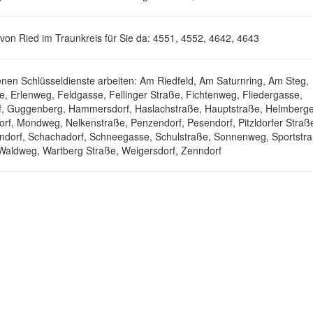
von Ried im Traunkreis für Sie da: 4551, 4552, 4642, 4643
enen Schlüsseldienste arbeiten: Am Riedfeld, Am Saturnring, Am Steg,
, Erlenweg, Feldgasse, Fellinger Straße, Fichtenweg, Fliedergasse,
rf, Guggenberg, Hammersdorf, Haslachstraße, Hauptstraße, Helmberg
rf, Mondweg, Nelkenstraße, Penzendorf, Pesendorf, Pitzldorfer Straß
ndorf, Schachadorf, Schneegasse, Schulstraße, Sonnenweg, Sportstra
 Waldweg, Wartberg Straße, Weigersdorf, Zenndorf