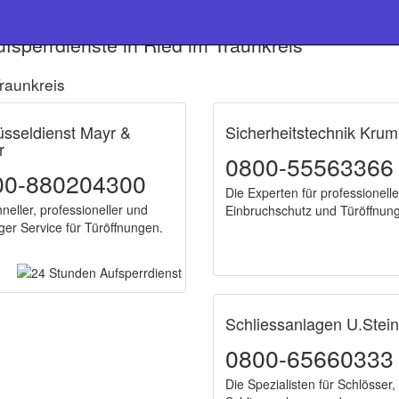
fsperrdienste in Ried im Traunkreis
raunkreis
üsseldienst Mayr &
Sicherheitstechnik Kru
r
0800-55563366
00-880204300
Die Experten für professionell
hneller, professioneller und
Einbruchschutz und Türöffnun
ger Service für Türöffnungen.
Schliessanlagen U.Stein
0800-65660333
Die Spezialisten für Schlösser,