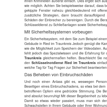
ihnen Kriminellen äußerst einfach. Dies ergibt sich a
wie möglich. Achten Sie beispielsweise darauf, dass 
gekippte Fenster nahezu gleichbedeutend mit offene
zusätzliche Strategien, dann braucht darauffolgen
Schäden der Einbrecher zu bereinigen. Durch die Bera
Schlüsseldienst zu Schließanlagen sowie Sicherheitss
Mit Sicherheitssystemen vorbeugen
Ein Sicherheitssystem, mit dem Sie zum Beispiel ein
Gebäude in Ried im Traunkreis Jedoch genügt die Kame
wie die Möglichkeit zum Speichern der Videodaten. Au
fehlt jedoch das Spezialwissen und die Erfahrung für 
Traunkreis
gleichermaßen helfen. Beschleicht Sie 
den
Schlüsselnotdienst Ried im Traunkreis
einfac
welche Tag für Tag Fragen zur Sicherheit beantworten 
Das Beheben von Einbruchschäden
Und noch einen Anlass gibt es, weswegen Persone
Beseitigen eines Einbruchschadens, so etwa bei dem 
betroffenen Opfern eine gedrückte Stimmung. Die Bew
sind absolut beunruhigt Mit dieser Begebenheit zu leb
Damit so etwas wieder passiert, muss man sich den
Schwachstellen in Ihrem Gebäude oder Ihrer Wohnung