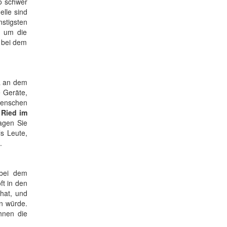
so schwer
elle sind
stigsten
, um die
. bei dem
a an dem
e Geräte,
 Menschen
 Ried im
agen Sie
s Leute,
.
 bei dem
ft in den
hat, und
en würde.
hnen die