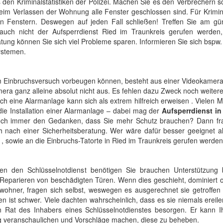
us den Kriminalstatistiken der Polizei. Machen Sie es den Verbrechern 
beim Verlassen der Wohnung alle Fenster geschlossen sind. Für Krimin
n Fenstern. Deswegen auf jeden Fall schließen! Treffen Sie am gün
d auch nicht der Aufsperrdienst Ried im Traunkreis gerufen werden
tung können Sie sich viel Probleme sparen. Informieren Sie sich bspw
ystemen.
em Einbruchsversuch vorbeugen können, besteht aus einer Videokamer
ra ganz alleine absolut nicht aus. Es fehlen dazu Zweck noch weiter
ch eine Alarmanlage kann sich als extrem hilfreich erweisen . Vielen
die Installation einer Alarmanlage – dabei mag der
Aufsperrdienst in
noch immer den Gedanken, dass Sie mehr Schutz brauchen? Dann fr
h nach einer Sicherheitsberatung. Wer wäre dafür besser geeignet al
, sowie an die Einbruchs-Tatorte in Ried im Traunkreis gerufen werden
n den Schlüsselnotdienst benötigen Sie brauchen Unterstützung
Reparieren von beschädigten Türen. Wenn dies geschieht, dominiert o
ohner, fragen sich selbst, weswegen es ausgerechnet sie getroffen 
en ist schwer. Viele dachten wahrscheinlich, dass es sie niemals ereil
 Rat des Inhabers eines Schlüsselnotdienstes besorgen. Er kann I
 veranschaulichen und Vorschläge machen, diese zu beheben.