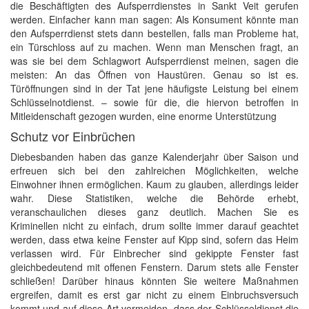
die Beschäftigten des Aufsperrdienstes in Sankt Veit gerufen
werden. Einfacher kann man sagen: Als Konsument könnte man
den Aufsperrdienst stets dann bestellen, falls man Probleme hat,
ein Türschloss auf zu machen. Wenn man Menschen fragt, an
was sie bei dem Schlagwort Aufsperrdienst meinen, sagen die
meisten: An das Öffnen von Haustüren. Genau so ist es.
Türöffnungen sind in der Tat jene häufigste Leistung bei einem
Schlüsselnotdienst. – sowie für die, die hiervon betroffen in
Mitleidenschaft gezogen wurden, eine enorme Unterstützung
Schutz vor Einbrüchen
Diebesbanden haben das ganze Kalenderjahr über Saison und
erfreuen sich bei den zahlreichen Möglichkeiten, welche
Einwohner ihnen ermöglichen. Kaum zu glauben, allerdings leider
wahr. Diese Statistiken, welche die Behörde erhebt,
veranschaulichen dieses ganz deutlich. Machen Sie es
Kriminellen nicht zu einfach, drum sollte immer darauf geachtet
werden, dass etwa keine Fenster auf Kipp sind, sofern das Heim
verlassen wird. Für Einbrecher sind gekippte Fenster fast
gleichbedeutend mit offenen Fenstern. Darum stets alle Fenster
schließen! Darüber hinaus könnten Sie weitere Maßnahmen
ergreifen, damit es erst gar nicht zu einem Einbruchsversuch
kommt und auf diese Art vermeiden, dass der Schlüsseldienst die