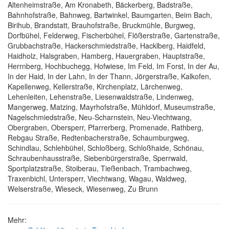
Altenheimstraße, Am Kronabeth, Bäckerberg, Badstraße,
Bahnhofstraße, Bahnweg, Bartwinkel, Baumgarten, Beim Bach,
Birihub, Brandstatt, Brauhofstraße, Bruckmühle, Burgweg,
Dorfbühel, Felderweg, Fischerbühel, Flößerstraße, Gartenstraße,
Grubbachstraße, Hackerschmiedstraße, Hacklberg, Haidfeld,
Haidholz, Halsgraben, Hamberg, Hauergraben, Hauptstraße,
Herrnberg, Hochbuchegg, Hofwiese, Im Feld, Im Forst, In der Au,
In der Haid, In der Lahn, In der Thann, Jörgerstraße, Kalkofen,
Kapellenweg, Kellerstraße, Kirchenplatz, Lärchenweg,
Lehenleiten, Lehenstraße, Liesenwaldstraße, Lindenweg,
Mangerweg, Matzing, Mayrhofstraße, Mühldorf, Museumstraße,
Nagelschmiedstraße, Neu-Scharnstein, Neu-Viechtwang,
Obergraben, Obersperr, Pfarrerberg, Promenade, Rathberg,
Rebgau Straße, Redtenbacherstraße, Schaumburgweg,
Schindlau, Schlehbühel, Schloßberg, Schloßhaide, Schönau,
Schraubenhausstraße, Siebenbürgerstraße, Sperrwald,
Sportplatzstraße, Stoiberau, Tießenbach, Trambachweg,
Traxenbichl, Untersperr, Viechtwang, Wagau, Waldweg,
Welserstraße, Wieseck, Wiesenweg, Zu Brunn
Mehr: