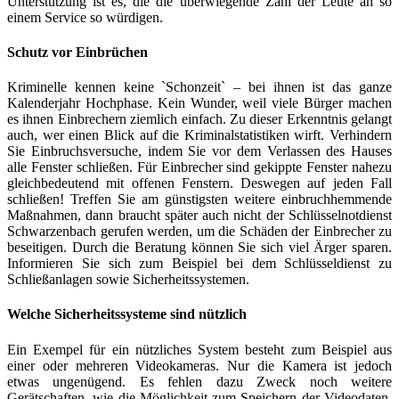
Unterstützung ist es, die die überwiegende Zahl der Leute an so
einem Service so würdigen.
Schutz vor Einbrüchen
Kriminelle kennen keine `Schonzeit` – bei ihnen ist das ganze
Kalenderjahr Hochphase. Kein Wunder, weil viele Bürger machen
es ihnen Einbrechern ziemlich einfach. Zu dieser Erkenntnis gelangt
auch, wer einen Blick auf die Kriminalstatistiken wirft. Verhindern
Sie Einbruchsversuche, indem Sie vor dem Verlassen des Hauses
alle Fenster schließen. Für Einbrecher sind gekippte Fenster nahezu
gleichbedeutend mit offenen Fenstern. Deswegen auf jeden Fall
schließen! Treffen Sie am günstigsten weitere einbruchhemmende
Maßnahmen, dann braucht später auch nicht der Schlüsselnotdienst
Schwarzenbach gerufen werden, um die Schäden der Einbrecher zu
beseitigen. Durch die Beratung können Sie sich viel Ärger sparen.
Informieren Sie sich zum Beispiel bei dem Schlüsseldienst zu
Schließanlagen sowie Sicherheitssystemen.
Welche Sicherheitssysteme sind nützlich
Ein Exempel für ein nützliches System besteht zum Beispiel aus
einer oder mehreren Videokameras. Nur die Kamera ist jedoch
etwas ungenügend. Es fehlen dazu Zweck noch weitere
Gerätschaften, wie die Möglichkeit zum Speichern der Videodaten.