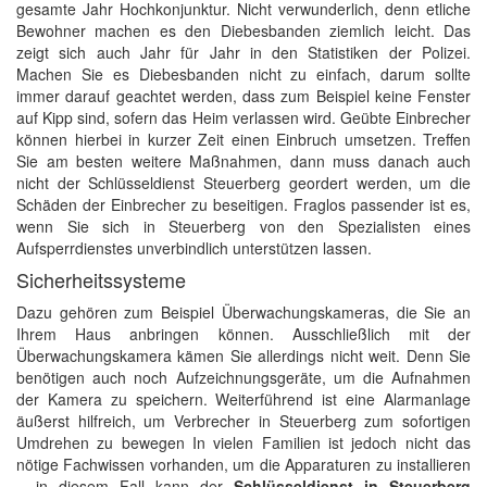
gesamte Jahr Hochkonjunktur. Nicht verwunderlich, denn etliche
Bewohner machen es den Diebesbanden ziemlich leicht. Das
zeigt sich auch Jahr für Jahr in den Statistiken der Polizei.
Machen Sie es Diebesbanden nicht zu einfach, darum sollte
immer darauf geachtet werden, dass zum Beispiel keine Fenster
auf Kipp sind, sofern das Heim verlassen wird. Geübte Einbrecher
können hierbei in kurzer Zeit einen Einbruch umsetzen. Treffen
Sie am besten weitere Maßnahmen, dann muss danach auch
nicht der Schlüsseldienst Steuerberg geordert werden, um die
Schäden der Einbrecher zu beseitigen. Fraglos passender ist es,
wenn Sie sich in Steuerberg von den Spezialisten eines
Aufsperrdienstes unverbindlich unterstützen lassen.
Sicherheitssysteme
Dazu gehören zum Beispiel Überwachungskameras, die Sie an
Ihrem Haus anbringen können. Ausschließlich mit der
Überwachungskamera kämen Sie allerdings nicht weit. Denn Sie
benötigen auch noch Aufzeichnungsgeräte, um die Aufnahmen
der Kamera zu speichern. Weiterführend ist eine Alarmanlage
äußerst hilfreich, um Verbrecher in Steuerberg zum sofortigen
Umdrehen zu bewegen In vielen Familien ist jedoch nicht das
nötige Fachwissen vorhanden, um die Apparaturen zu installieren
– in diesem Fall kann der
Schlüsseldienst in Steuerberg