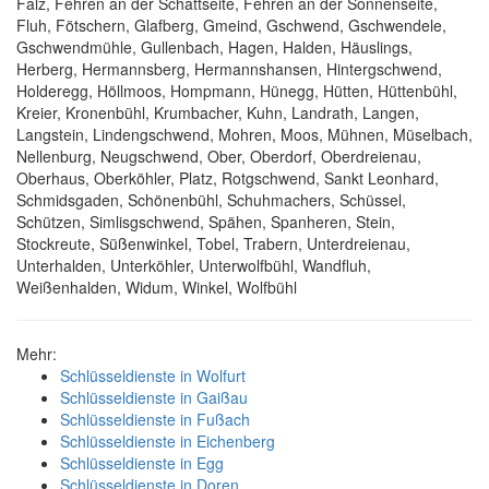
Falz, Fehren an der Schattseite, Fehren an der Sonnenseite,
Fluh, Fötschern, Glafberg, Gmeind, Gschwend, Gschwendele,
Gschwendmühle, Gullenbach, Hagen, Halden, Häuslings,
Herberg, Hermannsberg, Hermannshansen, Hintergschwend,
Holderegg, Höllmoos, Hompmann, Hünegg, Hütten, Hüttenbühl,
Kreier, Kronenbühl, Krumbacher, Kuhn, Landrath, Langen,
Langstein, Lindengschwend, Mohren, Moos, Mühnen, Müselbach,
Nellenburg, Neugschwend, Ober, Oberdorf, Oberdreienau,
Oberhaus, Oberköhler, Platz, Rotgschwend, Sankt Leonhard,
Schmidsgaden, Schönenbühl, Schuhmachers, Schüssel,
Schützen, Simlisgschwend, Spähen, Spanheren, Stein,
Stockreute, Süßenwinkel, Tobel, Trabern, Unterdreienau,
Unterhalden, Unterköhler, Unterwolfbühl, Wandfluh,
Weißenhalden, Widum, Winkel, Wolfbühl
Mehr:
Schlüsseldienste in Wolfurt
Schlüsseldienste in Gaißau
Schlüsseldienste in Fußach
Schlüsseldienste in Eichenberg
Schlüsseldienste in Egg
Schlüsseldienste in Doren