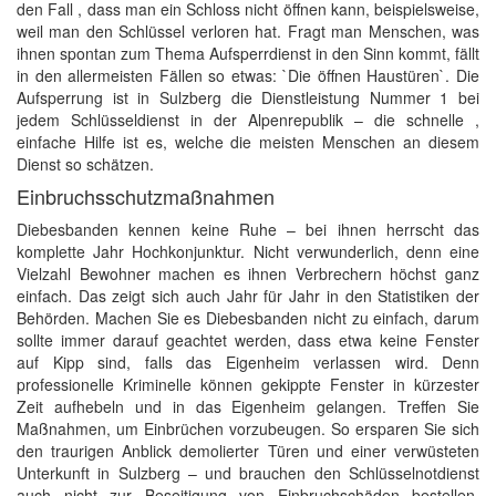
den Fall , dass man ein Schloss nicht öffnen kann, beispielsweise,
weil man den Schlüssel verloren hat. Fragt man Menschen, was
ihnen spontan zum Thema Aufsperrdienst in den Sinn kommt, fällt
in den allermeisten Fällen so etwas: `Die öffnen Haustüren`. Die
Aufsperrung ist in Sulzberg die Dienstleistung Nummer 1 bei
jedem Schlüsseldienst in der Alpenrepublik – die schnelle ,
einfache Hilfe ist es, welche die meisten Menschen an diesem
Dienst so schätzen.
Einbruchsschutzmaßnahmen
Diebesbanden kennen keine Ruhe – bei ihnen herrscht das
komplette Jahr Hochkonjunktur. Nicht verwunderlich, denn eine
Vielzahl Bewohner machen es ihnen Verbrechern höchst ganz
einfach. Das zeigt sich auch Jahr für Jahr in den Statistiken der
Behörden. Machen Sie es Diebesbanden nicht zu einfach, darum
sollte immer darauf geachtet werden, dass etwa keine Fenster
auf Kipp sind, falls das Eigenheim verlassen wird. Denn
professionelle Kriminelle können gekippte Fenster in kürzester
Zeit aufhebeln und in das Eigenheim gelangen. Treffen Sie
Maßnahmen, um Einbrüchen vorzubeugen. So ersparen Sie sich
den traurigen Anblick demolierter Türen und einer verwüsteten
Unterkunft in Sulzberg – und brauchen den Schlüsselnotdienst
auch nicht zur Beseitigung von Einbruchschäden bestellen.