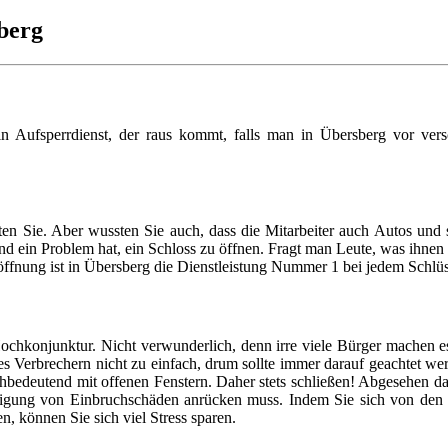
sberg
 Aufsperrdienst, der raus kommt, falls man in Übersberg vor versch
ten Sie. Aber wussten Sie auch, dass die Mitarbeiter auch Autos und 
d ein Problem hat, ein Schloss zu öffnen. Fragt man Leute, was ihne
öffnung ist in Übersberg die Dienstleistung Nummer 1 bei jedem Schlüs
ochkonjunktur. Nicht verwunderlich, denn irre viele Bürger machen es
e es Verbrechern nicht zu einfach, drum sollte immer darauf geachtet w
chbedeutend mit offenen Fenstern. Daher stets schließen! Abgesehen d
itigung von Einbruchschäden anrücken muss. Indem Sie sich von den
, können Sie sich viel Stress sparen.