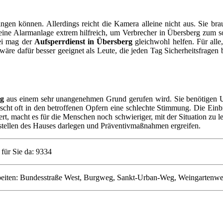
gen können. Allerdings reicht die Kamera alleine nicht aus. Sie br
eine Alarmanlage extrem hilfreich, um Verbrecher in Übersberg zum s
bei mag der
Aufsperrdienst in Übersberg
gleichwohl helfen. Für alle,
re dafür besser geeignet als Leute, die jeden Tag Sicherheitsfragen
rg
aus einem sehr unangenehmen Grund gerufen wird. Sie benötigen U
cht oft in den betroffenen Opfern eine schlechte Stimmung. Die Einbru
rt, macht es für die Menschen noch schwieriger, mit der Situation zu l
stellen des Hauses darlegen und Präventivmaßnahmen ergreifen.
für Sie da: 9334
 arbeiten: Bundesstraße West, Burgweg, Sankt-Urban-Weg, Weingartenw