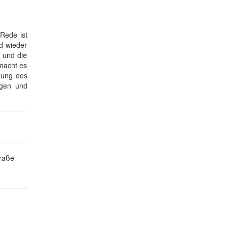
Rede ist
d wieder
 und die
 macht es
hlung des
igen und
traße