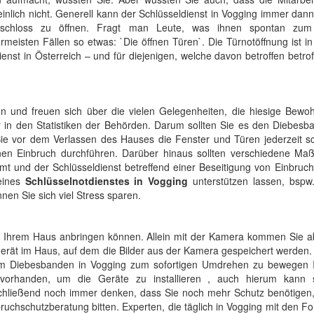
nlich nicht. Generell kann der Schlüsseldienst in Vogging immer dan
rschloss zu öffnen. Fragt man Leute, was ihnen spontan zu
ermeisten Fällen so etwas: `Die öffnen Türen`. Die Türnotöffnung ist i
nst in Österreich – und für diejenigen, welche davon betroffen betrof
 und freuen sich über die vielen Gelegenheiten, die hiesige Bewo
r in den Statistiken der Behörden. Darum sollten Sie es den Diebesb
e vor dem Verlassen des Hauses die Fenster und Türen jederzeit sc
einen Einbruch durchführen. Darüber hinaus sollten verschiedene M
mmt und der Schlüsseldienst betreffend einer Beseitigung von Einbru
eines
Schlüsselnotdienstes in Vogging
unterstützen lassen, bspw
en Sie sich viel Stress sparen.
 Ihrem Haus anbringen können. Allein mit der Kamera kommen Sie ab
gerät im Haus, auf dem die Bilder aus der Kamera gespeichert werden
, um Diebesbanden in Vogging zum sofortigen Umdrehen zu bewegen I
 vorhanden, um die Geräte zu installieren , auch hierum kann 
hließend noch immer denken, dass Sie noch mehr Schutz benötigen
uchschutzberatung bitten. Experten, die täglich in Vogging mit den F