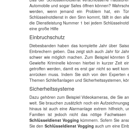
Automobile und sogar Safes öffnen können? Wahrschei
werden, wenn jemand ein Problem hat, ein Tü
Schlüsselnotdienst in den Sinn kommt, fällt in den all
die Dienstleistung Nummer 1 bei jedem Schlüsselnotdie
eine große Hilfe
Einbruchschutz
Diebesbanden haben das komplette Jahr über Saison
Einbrechern geben. Das zeigt sich auch Jahr für Jah
schwer wie möglich machen. Zum Beispiel könnten Si
Gewiefte Kriminelle können hierbei in kurzer Zeit 
getroffen werden, damit es erst gar nicht so weit ko
anrücken muss. Indem Sie sich von den Experten 
Themen Schließanlagen und Sicherheitssystemen, könn
Sicherheitssysteme
Dazu gehören zum Beispiel Videokameras, die Sie an
weit. Sie brauchen zusätzlich noch ein Aufzeichnungs
hinaus ist auch eine Alarmanlage extrem hilfreich
Familien ist jedoch nicht das nötige Fachwissen
Schlüsseldienst Vogging
kümmern. Sofern Sie ansc
Sie den
Schlüsseldienst Vogging
auch um eine Einbr