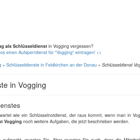
ag als Schlüsseldienst
in Vogging vergessen?
os einen Aufsperrdienst für "Vogging" eintragen! <<
g
»
Schlüsseldienste in Feldkirchen an der Donau
»
Schlüsseldienst Vo
ste in Vogging
ienstes
artet wie ein Schlüsselnotdienst, der raus kommt, wenn man in Vog
st Vogging
noch weitere Aufgaben, die jetzt beschrieben werden.
n aufmacht, wussten Sie. Aber wussten Sie auch, dass die Mitarbei