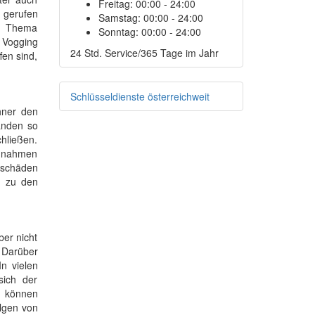
Freitag:
00:00 - 24:00
n gerufen
Samstag:
00:00 - 24:00
m Thema
Sonntag:
00:00 - 24:00
n Vogging
24 Std. Service/365 Tage im Jahr
fen sind,
Schlüsseldienste österreichweit
hner den
anden so
hließen.
aßnahmen
chschäden
. zu den
er nicht
. Darüber
n vielen
sich der
, können
olgen von