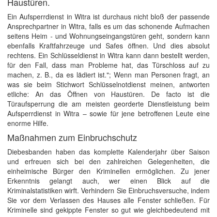
Haustüren.
Ein Aufsperrdienst in Witra ist durchaus nicht bloß der passende
Ansprechpartner in Witra, falls es um das schonende Aufmachen
seitens Heim - und Wohnungseingangstüren geht, sondern kann
ebenfalls Kraftfahrzeuge und Safes öffnen. Und dies absolut
rechtens. Ein Schlüsseldienst in Witra kann dann bestellt werden,
für den Fall, dass man Probleme hat, das Türschloss auf zu
machen, z. B., da es lädiert ist."; Wenn man Personen fragt, an
was sie beim Stichwort Schlüsselnotdienst meinen, antworten
etliche: An das Öffnen von Haustüren. De facto ist die
Türaufsperrung die am meisten georderte Dienstleistung beim
Aufsperrdienst in Witra – sowie für jene betroffenen Leute eine
enorme Hilfe.
Maßnahmen zum Einbruchschutz
Diebesbanden haben das komplette Kalenderjahr über Saison
und erfreuen sich bei den zahlreichen Gelegenheiten, die
einheimische Bürger den Kriminellen ermöglichen. Zu jener
Erkenntnis gelangt auch, wer einen Blick auf die
Kriminalstatistiken wirft. Verhindern Sie Einbruchsversuche, indem
Sie vor dem Verlassen des Hauses alle Fenster schließen. Für
Kriminelle sind gekippte Fenster so gut wie gleichbedeutend mit