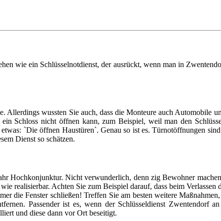
en wie ein Schlüsselnotdienst, der ausrückt, wenn man in Zwentendorf 
ie. Allerdings wussten Sie auch, dass die Monteure auch Automobile un
an ein Schloss nicht öffnen kann, zum Beispiel, weil man den Schlüs
o etwas: `Die öffnen Haustüren`. Genau so ist es. Türnotöffnungen sind 
iesem Dienst so schätzen.
hr Hochkonjunktur. Nicht verwunderlich, denn zig Bewohner machen es 
wie realisierbar. Achten Sie zum Beispiel darauf, dass beim Verlassen 
mmer die Fenster schließen! Treffen Sie am besten weitere Maßnahmen
ernen. Passender ist es, wenn der Schlüsseldienst Zwentendorf an 
iert und diese dann vor Ort beseitigt.