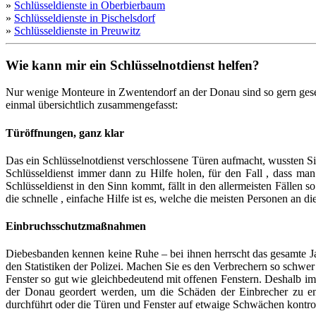
»
Schlüsseldienste in Oberbierbaum
»
Schlüsseldienste in Pischelsdorf
»
Schlüsseldienste in Preuwitz
Wie kann mir ein Schlüsselnotdienst helfen?
Nur wenige Monteure in Zwentendorf an der Donau sind so gern geseh
einmal übersichtlich zusammengefasst:
Türöffnungen, ganz klar
Das ein Schlüsselnotdienst verschlossene Türen aufmacht, wussten S
Schlüsseldienst immer dann zu Hilfe holen, für den Fall , dass m
Schlüsseldienst in den Sinn kommt, fällt in den allermeisten Fällen s
die schnelle , einfache Hilfe ist es, welche die meisten Personen an d
Einbruchsschutzmaßnahmen
Diebesbanden kennen keine Ruhe – bei ihnen herrscht das gesamte Ja
den Statistiken der Polizei. Machen Sie es den Verbrechern so schwer 
Fenster so gut wie gleichbedeutend mit offenen Fenstern. Deshalb i
der Donau geordert werden, um die Schäden der Einbrecher zu entf
durchführt oder die Türen und Fenster auf etwaige Schwächen kontroll