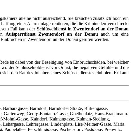
kamera alleine nicht ausreichend. Sie brauchen zusätzlich noch ein
ffung einer Alarmanlage rentieren, die die Kriminellen verschreckt
iesem Fall kann der
Schlüsseldienst in Zwentendorf an der Donau
den
Aufsperrdienst Zwentendorf an der Donau
auch um eine
on Einbrüchen in Zwentendorf an der Donau gerufen werden.
Rede ist dabei von der Beseitigung von Einbruchschäden, bei welcher
o der Schlüsselnotdienst vor Ort ist, die negativen Gefühle und die
n sich den Rat des Inhabers eines Schlüsseldienstes einholen. Er kann
, Barbaragasse, Bärndorf, Bärndorfer Straße, Birkengasse,
sse, Gartenweg, Georg-Fontano-Gasse, Goetheplatz, Hans-Brachmann-
sef-Mohnl-Gasse, Kaindorf, Kalmangasse, Kalman-Siedlung,
, Lehargasse, Lehrergasse, Lindenplatz, Lise-Meitner-Gasse, Maria
Pappelallee, Perschlinggasse, Pischelsdorf, Postgasse, Preuwitz,