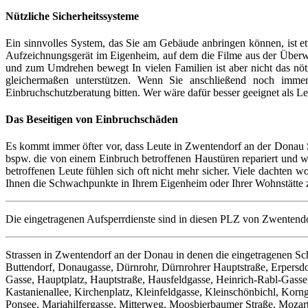
Nützliche Sicherheitssysteme
Ein sinnvolles System, das Sie am Gebäude anbringen können, ist e
Aufzeichnungsgerät im Eigenheim, auf dem die Filme aus der Überwa
und zum Umdrehen bewegt In vielen Familien ist aber nicht das nöt
gleichermaßen unterstützen. Wenn Sie anschließend noch imm
Einbruchschutzberatung bitten. Wer wäre dafür besser geeignet als 
Das Beseitigen von Einbruchschäden
Es kommt immer öfter vor, dass Leute in Zwentendorf an der Donau S
bspw. die von einem Einbruch betroffenen Haustüren repariert und w
betroffenen Leute fühlen sich oft nicht mehr sicher. Viele dachten w
Ihnen die Schwachpunkte in Ihrem Eigenheim oder Ihrer Wohnstätte 
Die eingetragenen Aufsperrdienste sind in diesen PLZ von Zwentendo
Strassen in Zwentendorf an der Donau in denen die eingetragenen Sch
Buttendorf, Donaugasse, Dürnrohr, Dürnrohrer Hauptstraße, Erpers
Gasse, Hauptplatz, Hauptstraße, Hausfeldgasse, Heinrich-Rabl-Gass
Kastanienallee, Kirchenplatz, Kleinfeldgasse, Kleinschönbichl, Korn
Ponsee, Mariahilfergasse, Mitterweg, Moosbierbaumer Straße, Mozart