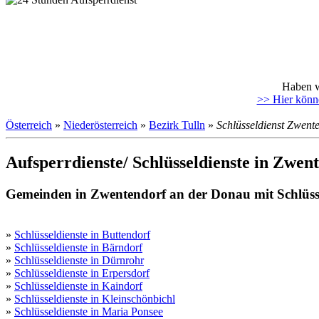
Haben w
>> Hier könne
Österreich
»
Niederösterreich
»
Bezirk Tulln
»
Schlüsseldienst Zwent
Aufsperrdienste/ Schlüsseldienste in Zwen
Gemeinden in Zwentendorf an der Donau mit Schlüss
»
Schlüsseldienste in Buttendorf
»
Schlüsseldienste in Bärndorf
»
Schlüsseldienste in Dürnrohr
»
Schlüsseldienste in Erpersdorf
»
Schlüsseldienste in Kaindorf
»
Schlüsseldienste in Kleinschönbichl
»
Schlüsseldienste in Maria Ponsee