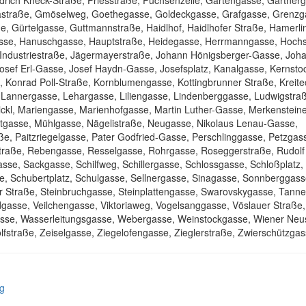
rich Kheck-Straße, Friesstraße, Fuchsenzeile, Gartengasse, Gärtner
straße, Gmöselweg, Goethegasse, Goldeckgasse, Grafgasse, Grenzg
e, Gürtelgasse, Guttmannstraße, Haidlhof, Haidlhofer Straße, Hamerl
se, Hanuschgasse, Hauptstraße, Heidegasse, Herrmanngasse, Hochs
 Industriestraße, Jägermayerstraße, Johann Hönigsberger-Gasse, Joh
osef Erl-Gasse, Josef Haydn-Gasse, Josefsplatz, Kanalgasse, Kernsto
e, Konrad Poll-Straße, Kornblumengasse, Kottingbrunner Straße, Kreite
Lannergasse, Lehargasse, Liliengasse, Lindenberggasse, Ludwigstra
ickl, Mariengasse, Marienhofgasse, Martin Luther-Gasse, Merkenstein
rtgasse, Mühlgasse, Nägelistraße, Neugasse, Nikolaus Lenau-Gasse,
 Paitzriegelgasse, Pater Godfried-Gasse, Perschlinggasse, Petzgass
straße, Rebengasse, Resselgasse, Rohrgasse, Roseggerstraße, Rudolf
sse, Sackgasse, Schilfweg, Schillergasse, Schlossgasse, Schloßplatz,
, Schubertplatz, Schulgasse, Sellnergasse, Sinagasse, Sonnberggass
ter Straße, Steinbruchgasse, Steinplattengasse, Swarovskygasse, Tann
dgasse, Veilchengasse, Viktoriaweg, Vogelsanggasse, Vöslauer Straße,
sse, Wasserleitungsgasse, Webergasse, Weinstockgasse, Wiener Neu
fstraße, Zeiselgasse, Ziegelofengasse, Zieglerstraße, Zwierschützga
ng