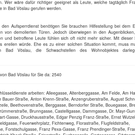
. Wer wäre dafür richtiger geeignet als Leute, welche tagtäglich Fr
te in Bad Vöslau gerufen werden.
en Aufsperrdienst benötigen Sie brauchen Hilfestellung bei dem E
en von demolierten Türen. Jedoch überwiegen in den Augenblicken
n und betroffene Leute fühlen sich oft nicht mehr sicher. Mit dieser 
ls ereilen würde. Ehe es zu einer solchen Situation kommt, muss m
 in Bad Vöslau, die Schwachstellen des Wohnobjektes darle
 von Bad Vöslau für Sie da: 2540
hlüsseldienste arbeiten: Alleegasse, Altenberggasse, Am Felde, Am Ha
n Bauer-Straße, Anton Krenn-Straße, Anzengruberstraße, August Schn
ile, Beethovenstraße, Berggasse, Berndorfer Straße, Bouegasse, Bre
rümmerstraße, Brunngasse, Castelligasse, Dammgasse, Dr. Mayr-Gun
hart-Gasse, Druckhausstraße, Edgar Penzig Franz-Straße, Ernst Wutze
eldgasse, Feuerwehrplatz, Fichtenweg, Florastraße, Flugfeldstraße,
e, Forstschulgasse, Franz Pexa-Gasse, Franz Prendinger-Straße, Fran