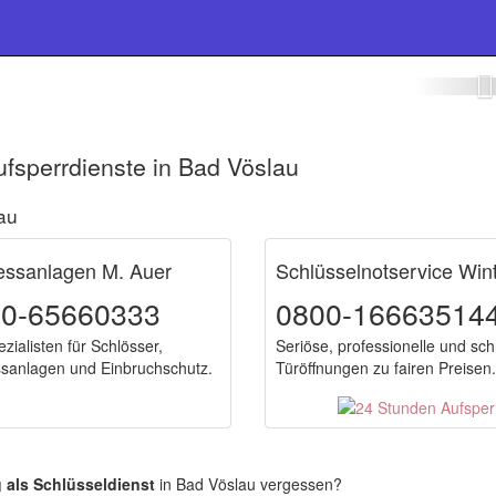
eldienst Bad Vöslau
fsperrdienste in Bad Vöslau
au
essanlagen M. Auer
Schlüsselnotservice Win
00-65660333
0800-16663514
zialisten für Schlösser,
Seriöse, professionelle und sch
ssanlagen und Einbruchschutz.
Türöffnungen zu fairen Preisen.
g als Schlüsseldienst
in Bad Vöslau vergessen?