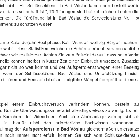
h nicht. Ein Schlüsseldienst in Bad Vöslau kann dann bestellt werd
 da es schadhaft ist."; Türöffnungen sind bei zahlreichen Leuten die
enken. Die Türöffnung ist in Bad Vöslau die Serviceleistung Nr. 1 b
 immens zu schätzen wissen.
samte Kalenderjahr Hochphase. Kein Wunder, weil zig Bürger machen 
er wahr. Diese Statistiken, welche die Behörde erhebt, veranschaulich
wer wie realisierbar. Achten Sie zum Beispiel darauf, dass beim Verl
lle können hierbei in kurzer Zeit einen Einbruch umsetzen. Zusätzlic
gar nicht so weit kommt und der Aufsperrdienst wegen einer Beseiti
 wenn der Schlüsseldienst Bad Vöslau eine Unterstützung hinsicht
nd Türen und Fenster dabei auf mögliche Mängel überprüft und jene a
piel einem Einbruchsversuch verhindern können, besteht au
Nur die Überwachungskamera ist allerdings etwas zu wenig. Es feh
m Speichern der Videodaten. Auch eine Alarmanlage vermag sich al
n ist hierfür nicht das erforderliche Fachwissen vorhanden
Fall mag der
Aufsperrdienst in Bad Vöslau
gleichermaßen unterstützen
 noch immer nicht erfüllt, können Sie sich vom Schlüsseldienst e