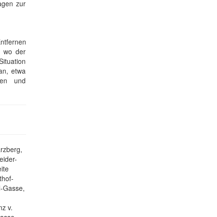
agen zur
ntfernen
, wo der
Situation
an, etwa
gen und
rzberg,
eider-
ite
thof-
l-Gasse,
z v.