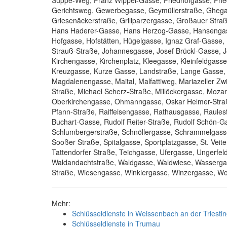
Suppe-Weg, Franz Wippel-Gasse, Friedhofgasse, Fried
Gerichtsweg, Gewerbegasse, Geymüllerstraße, Ghega
Griesenäckerstraße, Grillparzergasse, Großauer Straß
Hans Haderer-Gasse, Hans Herzog-Gasse, Hansengas
Hofgasse, Hofstätten, Hügelgasse, Ignaz Graf-Gasse,
Strauß-Straße, Johannesgasse, Josef Brückl-Gasse, J
Kirchengasse, Kirchenplatz, Kleegasse, Kleinfeldgass
Kreuzgasse, Kurze Gasse, Landstraße, Lange Gasse, 
Magdalenengasse, Maital, Malfattiweg, Mariazeller Zw
Straße, Michael Scherz-Straße, Millöckergasse, Moza
Oberkirchengasse, Ohmanngasse, Oskar Helmer-Straße,
Pfann-Straße, Raiffeisengasse, Rathausgasse, Raule
Buchart-Gasse, Rudolf Reiter-Straße, Rudolf Schön-Ga
Schlumbergerstraße, Schnöllergasse, Schrammelgasse
Sooßer Straße, Spitalgasse, Sportplatzgasse, St. Vei
Tattendorfer Straße, Teichgasse, Ufergasse, Ungerfel
Waldandachtstraße, Waldgasse, Waldwiese, Wasserga
Straße, Wiesengasse, Winklergasse, Winzergasse, Wol
Mehr:
Schlüsseldienste in Weissenbach an der Triesti
Schlüsseldienste in Trumau