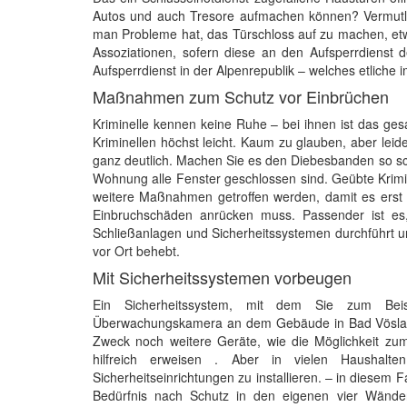
Autos und auch Tresore aufmachen können? Vermutlic
man Probleme hat, das Türschloss auf zu machen, etwa,
Assoziationen, sofern diese an den Aufsperrdienst d
Aufsperrdienst in der Alpenrepublik – welches etliche
Maßnahmen zum Schutz vor Einbrüchen
Kriminelle kennen keine Ruhe – bei ihnen ist das ge
Kriminellen höchst leicht. Kaum zu glauben, aber leid
ganz deutlich. Machen Sie es den Diebesbanden so sch
Wohnung alle Fenster geschlossen sind. Geübte Krimine
weitere Maßnahmen getroffen werden, damit es erst 
Einbruchschäden anrücken muss. Passender ist es,
Schließanlagen und Sicherheitssystemen durchführt u
vor Ort behebt.
Mit Sicherheitssystemen vorbeugen
Ein Sicherheitssystem, mit dem Sie zum Beis
Überwachungskamera an dem Gebäude in Bad Vöslau 
Zweck noch weitere Geräte, wie die Möglichkeit zu
hilfreich erweisen . Aber in vielen Haushalte
Sicherheitseinrichtungen zu installieren. – in diesem 
Bedürfnis nach Schutz in den eigenen vier Wänden