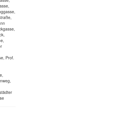
gasse,
asse,
inggasse,
traße,
ann
ckgasse,
ck,
ße,
er
e, Prof.
e,
enweg,
städter
sse