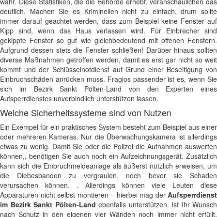
wahr. Diese Statistiken, die die Behörde erhebt, veranschaulichen das
deutlich. Machen Sie es Kriminellen nicht zu einfach, drum sollte
immer darauf geachtet werden, dass zum Beispiel keine Fenster auf
Kipp sind, wenn das Haus verlassen wird. Für Einbrecher sind
gekippte Fenster so gut wie gleichbedeutend mit offenen Fenstern.
Aufgrund dessen stets die Fenster schließen! Darüber hinaus sollten
diverse Maßnahmen getroffen werden, damit es erst gar nicht so weit
kommt und der Schlüsselnotdienst auf Grund einer Beseitigung von
Einbruchschäden anrücken muss. Fraglos passender ist es, wenn Sie
sich im Bezirk Sankt Pölten-Land von den Experten eines
Aufsperrdienstes unverbindlich unterstützen lassen.
Welche Sicherheitssysteme sind von Nutzen
Ein Exempel für ein praktisches System besteht zum Beispiel aus einer
oder mehreren Kameras. Nur die Überwachungskamera ist allerdings
etwas zu wenig. Damit Sie oder die Polizei die Aufnahmen auswerten
können,, benötigen Sie auch noch ein Aufzeichnungsgerät. Zusätzlich
kann sich die Einbruchmeldeanlage als äußerst nützlich erweisen, um
die Diebesbanden zu vergraulen, noch bevor sie Schaden
verursachen können. . Allerdings können viele Leuten diese
Apparaturen nicht selbst montieren – hierbei mag der
Aufsperrdienst
im Bezirk Sankt Pölten-Land
ebenfalls unterstützen. Ist Ihr Wunsch
nach Schutz in den eigenen vier Wänden noch immer nicht erfüllt,