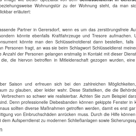
 beziehungsweise Wohnungstür zu der Wohnung steht, da man sic
ickbar erläutert:
 passende Partner in Gerersdorf, wenn es um das zerstörungsfreie A
ondern könnte ebenfalls Kraftfahrzeuge und Tresore aufmachen. 
onsument könnte man den Schlüsselnotdienst dann bestellen, falls
n Personen fragt, an was sie beim Schlagwort Schlüsseldienst meine
 Anzahl der Personen gelangen erstmalig in Kontakt mit dieser Dienst
die, die hiervon betroffen in Mitleidenschaft gezogen wurden, ein
er Saison und erfreuen sich bei den zahlreichen Möglichkeiten
um zu glauben, aber leider wahr. Diese Statistiken, die die Behörde
Verbrechern so schwer wie realisierbar. Achten Sie zum Beispiel dar
sind. Denn professionelle Diebesbanden können gekippte Fenster in k
inaus sollten diverse Maßnahmen getroffen werden, damit es erst gar
itigung von Einbruchschäden anrücken muss. Durch die Hilfe können 
 bei dem Aufsperrdienst zu modernen Schließanlagen sowie Sicherungs
n