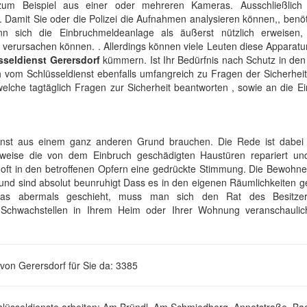
 zum Beispiel aus einer oder mehreren Kameras. Ausschließlich
 Damit Sie oder die Polizei die Aufnahmen analysieren können,, benö
nn sich die Einbruchmeldeanlage als äußerst nützlich erweisen
verursachen können. . Allerdings können viele Leuten diese Apparatu
sseldienst Gerersdorf
kümmern. Ist Ihr Bedürfnis nach Schutz in den
h vom Schlüsseldienst ebenfalls umfangreich zu Fragen der Sicherhei
welche tagtäglich Fragen zur Sicherheit beantworten , sowie an die E
enst aus einem ganz anderen Grund brauchen. Die Rede ist dabei
lsweise die von dem Einbruch geschädigten Haustüren repariert un
 oft in den betroffenen Opfern eine gedrückte Stimmung. Die Bewohne
 und sind absolut beunruhigt Dass es in den eigenen Räumlichkeiten g
etwas abermals geschieht, muss man sich den Rat des Besitze
e Schwachstellen in Ihrem Heim oder Ihrer Wohnung veranschauli
von Gerersdorf für Sie da: 3385