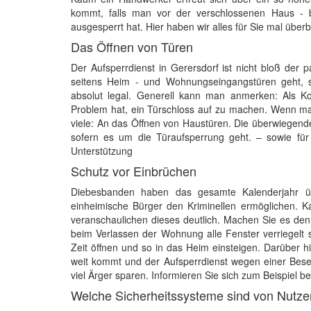
kommt, falls man vor der verschlossenen Haus -
ausgesperrt hat. Hier haben wir alles für Sie mal überbl
Das Öffnen von Türen
Der Aufsperrdienst in Gerersdorf ist nicht bloß der
seitens Heim - und Wohnungseingangstüren geht, s
absolut legal. Generell kann man anmerken: Als K
Problem hat, ein Türschloss auf zu machen. Wenn ma
viele: An das Öffnen von Haustüren. Die überwiegende
sofern es um die Türaufsperrung geht. – sowie für 
Unterstützung
Schutz vor Einbrüchen
Diebesbanden haben das gesamte Kalenderjahr üb
einheimische Bürger den Kriminellen ermöglichen. Ka
veranschaulichen dieses deutlich. Machen Sie es den 
beim Verlassen der Wohnung alle Fenster verriegelt 
Zeit öffnen und so in das Heim einsteigen. Darüber h
weit kommt und der Aufsperrdienst wegen einer Bese
viel Ärger sparen. Informieren Sie sich zum Beispiel
Welche Sicherheitssysteme sind von Nutze