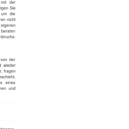
 mit der
tigen Sie
, um die
ren nicht
 eigenen
t beraten
inbruchs-
 von der
d wieder
r, fragen
eschieht,
rs eines
chen und