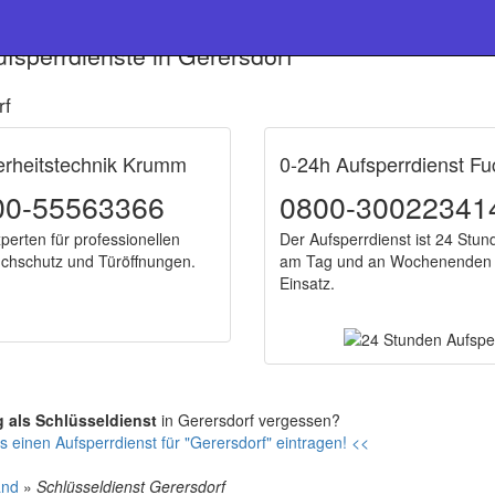
fsperrdienste in Gerersdorf
rf
erheitstechnik Krumm
0-24h Aufsperrdienst Fu
00-55563366
0800-30022341
perten für professionellen
Der Aufsperrdienst ist 24 Stun
uchschutz und Türöffnungen.
am Tag und an Wochenenden
Einsatz.
g als Schlüsseldienst
in Gerersdorf vergessen?
s einen Aufsperrdienst für "Gerersdorf" eintragen! <<
and
»
Schlüsseldienst Gerersdorf