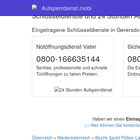
Aufsperrdienst.mobi
Schlüsseldienste und 24 Stunden Au
Eingetragene Schlüsseldienste in Gerersdo
Notöffnungsdienst Vater
Sich
0800-166635144
08
Seriöse, professionelle und schnelle
Die Ex
Türöffnungen zu fairen Preisen.
Einbr
Haben wir einen
Eintra
>> Hier können Sie kostenlo
Österreich
»
Niederösterreich
»
Bezirk Sankt Pölten-L