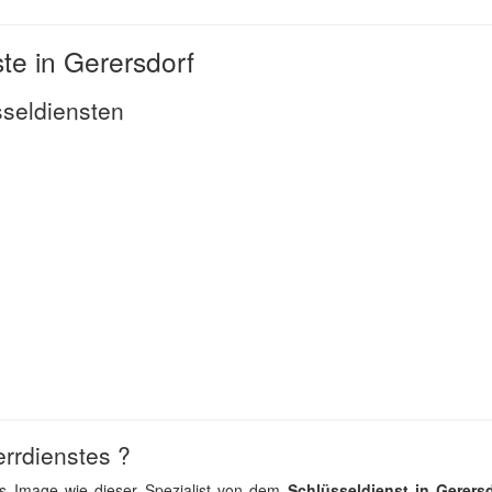
te in Gerersdorf
sseldiensten
rrdienstes ?
es Image wie dieser Spezialist von dem
Schlüsseldienst in Gerers