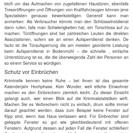
bloß um das Aufmachen von zugefallenen Haustüren, ebenfalls
Tresoröffnungen und Öffnungen von Kraftfahrzeugen können jene
Spezialisten genauso bewerkstelligen. Generell kann man
anmerken: Als Verbraucher könnte man den Schlüsselnotdienst
dann rufen, falls man Schwierigkeiten hat, ein Türschloss auf zu
machen. Türöffnungen sind bei zahlreichen Leuten die direkten
Assoziationen, sofern sie an einen Aufsperrdienst denken. De
facto ist die Türaufsperrung die am meisten georderte Leistung
beim Aufsperrdienst in Bodenmühl – die schnelle , einfache
Unterstützung ist es, die die überwiegende Zahl der Personen an
so einem Service so würdigen.
Schutz vor Einbrüchen
Kriminelle kennen keine Ruhe – bei ihnen ist das gesamte
Kalenderjahr Hochphase. Kein Wunder, weil etliche Einwohner
machen es den Einbrechern ziemlich leicht. Zu dieser Einsicht
gelangt auch, wer einen Blick auf die Kriminalstatistiken wirft.
Machen Sie es Verbrechern nicht zu einfach, drum sollte immer
darauf geachtet werden, dass zum Beispiel keine Fenster auf
Kipp sind, wenn das Haus verlassen wird. Für Einbrecher sind
gekippte Fenster so gut wie gleichbedeutend mit offenen
Fenstern. Aufgrund dessen auf jeden Fall die Fenster schließen!