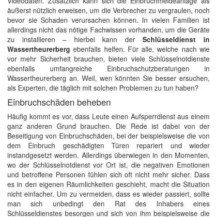
Videodaten. Zusätzlich kann sich die Einbruchmeldeanlage als
äußerst nützlich erweisen, um die Verbrecher zu vergraulen, noch
bevor sie Schaden verursachen können. In vielen Familien ist
allerdings nicht das nötige Fachwissen vorhanden, um die Geräte
zu installieren – hierbei kann der
Schlüsseldienst in
Wassertheurerberg
ebenfalls helfen. Für alle, welche nach wie
vor mehr Sicherheit brauchen, bieten viele Schlüsselnotdienste
ebenfalls umfangreiche Einbruchschutzberatungen in
Wassertheurerberg an. Weil, wen könnten Sie besser ersuchen,
als Experten, die täglich mit solchen Problemen zu tun haben?
Einbruchschäden beheben
Häufig kommt es vor, dass Leute einen Aufsperrdienst aus einem
ganz anderen Grund brauchen. Die Rede ist dabei von der
Beseitigung von Einbruchschäden, bei der beispielsweise die von
dem Einbruch geschädigten Türen repariert und wieder
instandgesetzt werden. Allerdings überwiegen in den Momenten,
wo der Schlüsselnotdienst vor Ort ist, die negativen Emotionen
und betroffene Personen fühlen sich oft nicht mehr sicher. Dass
es in den eigenen Räumlichkeiten geschieht, macht die Situation
nicht einfacher. Um zu vermeiden, dass es wieder passiert, sollte
man sich unbedingt den Rat des Inhabers eines
Schlüsseldienstes besorgen und sich von ihm beispielsweise die