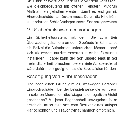
Sie Einbruchsversuche, indem Sie vor dem Verlassen d
wie gleichbedeutend mit offenen Fenstern. Aufgrun
Maßnahmen getroffen werden, damit es erst gar nic
Einbruchschäden anrücken muss. Durch die Hilfe können
zu modernen Schließanlagen sowie Sicherungssystem
Mit Sicherheitssystemen vorbeugen
Ein Sicherheitssystem, mit dem Sie zum Beis
Überwachungskamera an dem Gebäude in Schimanberg 
die Polizei die Aufnahmen untersuchen können,, ben
sich als extrem nützlich erweisen In vielen Familien
installieren – dabei kann der
Schlüsseldienst in S
mehr Sicherheit brauchen, bieten viele Aufsperrdien
wäre dafür mehr geeignet, als die Spezialisten für de
Beseitigung von Einbruchschäden
Und noch einen Grund gibt es, weswegen Personen 
Einbruchschäden, bei der beispielsweise die von dem
In solchen Momenten überwiegen die negativen Gefühl
geschehen? Mit jener Begebenheit umzugehen ist sc
geschieht muss man sich vom Besitzer eines Aufspe
klar benennen und Präventivmaßnahmen empfehlen.