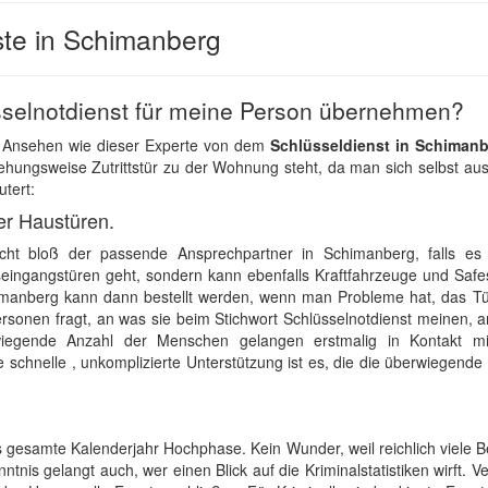
ste in Schimanberg
selnotdienst für meine Person übernehmen?
s Ansehen wie dieser Experte von dem
Schlüsseldienst in Schiman
hungsweise Zutrittstür zu der Wohnung steht, da man sich selbst aus
utert:
er Haustüren.
icht bloß der passende Ansprechpartner in Schimanberg, falls e
ngangstüren geht, sondern kann ebenfalls Kraftfahrzeuge und Safes
himanberg kann dann bestellt werden, wenn man Probleme hat, das Tü
ersonen fragt, an was sie beim Stichwort Schlüsselnotdienst meinen, 
wiegende Anzahl der Menschen gelangen erstmalig in Kontakt mi
e schnelle , unkomplizierte Unterstützung ist es, die die überwiegende
as gesamte Kalenderjahr Hochphase. Kein Wunder, weil reichlich viele
tnis gelangt auch, wer einen Blick auf die Kriminalstatistiken wirft. V