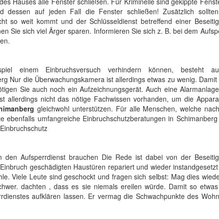
es Hauses alle Fenster schließen. Für Kriminelle sind gekippte Fenst
d dessen auf jeden Fall die Fenster schließen! Zusätzlich sollten
ht so weit kommt und der Schlüsseldienst betreffend einer Beseiti
 Sie sich viel Ärger sparen. Informieren Sie sich z. B. bei dem Aufsp
en.
piel einem Einbruchsversuch verhindern können, besteht au
Nur die Überwachungskamera ist allerdings etwas zu wenig. Damit 
ötigen Sie auch noch ein Aufzeichnungsgerät. Auch eine Alarmanlag
 ist allerdings nicht das nötige Fachwissen vorhanden, um die Appar
chimanberg
gleichwohl unterstützen. Für alle Menschen, welche nach
ste ebenfalls umfangreiche Einbruchschutzberatungen in Schimanberg
n Einbruchschutz
den Aufsperrdienst brauchen Die Rede ist dabei von der Beseiti
 Einbruch geschädigten Haustüren repariert und wieder instandgesetz
e. Viele Leute sind geschockt und fragen sich selbst: Mag dies wied
hwer. dachten , dass es sie niemals ereilen würde. Damit so etwas
rrdienstes aufklären lassen. Er vermag die Schwachpunkte des Wohn