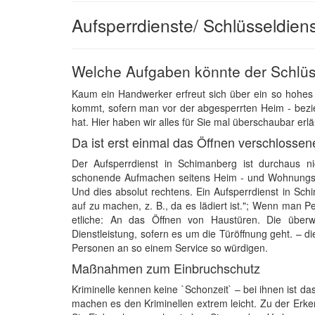
Aufsperrdienste/ Schlüsseldien
Welche Aufgaben könnte der Schlüs
Kaum ein Handwerker erfreut sich über ein so hohe
kommt, sofern man vor der abgesperrten Heim - bezie
hat. Hier haben wir alles für Sie mal überschaubar erlä
Da ist erst einmal das Öffnen verschlossen
Der Aufsperrdienst in Schimanberg ist durchaus n
schonende Aufmachen seitens Heim - und Wohnungsei
Und dies absolut rechtens. Ein Aufsperrdienst in Sc
auf zu machen, z. B., da es lädiert ist."; Wenn man P
etliche: An das Öffnen von Haustüren. Die über
Dienstleistung, sofern es um die Türöffnung geht. – di
Personen an so einem Service so würdigen.
Maßnahmen zum Einbruchschutz
Kriminelle kennen keine `Schonzeit` – bei ihnen ist d
machen es den Kriminellen extrem leicht. Zu der Erkenn