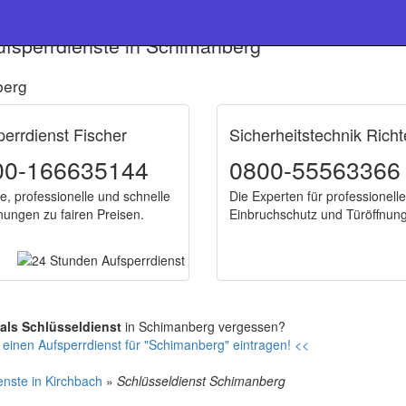
ufsperrdienste in Schimanberg
berg
perrdienst Fischer
Sicherheitstechnik Richt
00-166635144
0800-55563366
e, professionelle und schnelle
Die Experten für professionell
nungen zu fairen Preisen.
Einbruchschutz und Türöffnun
 als Schlüsseldienst
in Schimanberg vergessen?
 einen Aufsperrdienst für "Schimanberg" eintragen! <<
enste in Kirchbach
»
Schlüsseldienst Schimanberg