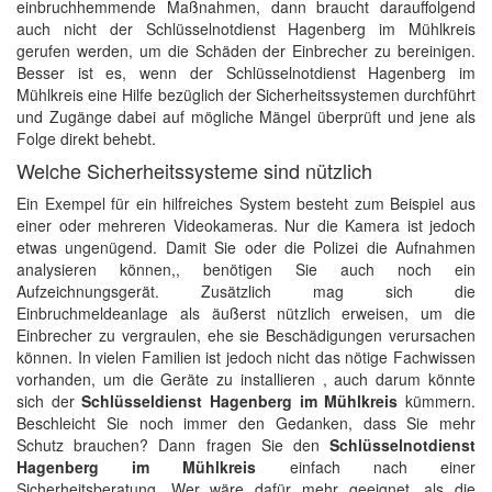
einbruchhemmende Maßnahmen, dann braucht darauffolgend
auch nicht der Schlüsselnotdienst Hagenberg im Mühlkreis
gerufen werden, um die Schäden der Einbrecher zu bereinigen.
Besser ist es, wenn der Schlüsselnotdienst Hagenberg im
Mühlkreis eine Hilfe bezüglich der Sicherheitssystemen durchführt
und Zugänge dabei auf mögliche Mängel überprüft und jene als
Folge direkt behebt.
Welche Sicherheitssysteme sind nützlich
Ein Exempel für ein hilfreiches System besteht zum Beispiel aus
einer oder mehreren Videokameras. Nur die Kamera ist jedoch
etwas ungenügend. Damit Sie oder die Polizei die Aufnahmen
analysieren können,, benötigen Sie auch noch ein
Aufzeichnungsgerät. Zusätzlich mag sich die
Einbruchmeldeanlage als äußerst nützlich erweisen, um die
Einbrecher zu vergraulen, ehe sie Beschädigungen verursachen
können. In vielen Familien ist jedoch nicht das nötige Fachwissen
vorhanden, um die Geräte zu installieren , auch darum könnte
sich der
Schlüsseldienst Hagenberg im Mühlkreis
kümmern.
Beschleicht Sie noch immer den Gedanken, dass Sie mehr
Schutz brauchen? Dann fragen Sie den
Schlüsselnotdienst
Hagenberg im Mühlkreis
einfach nach einer
Sicherheitsberatung. Wer wäre dafür mehr geeignet, als die