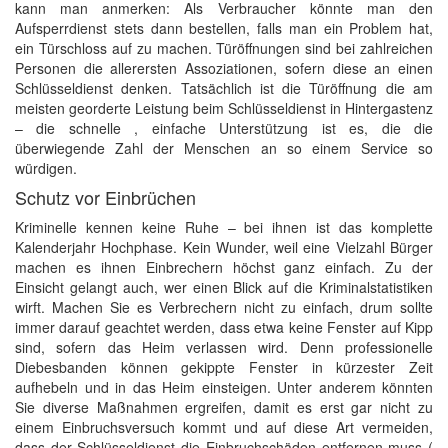
kann man anmerken: Als Verbraucher könnte man den
Aufsperrdienst stets dann bestellen, falls man ein Problem hat,
ein Türschloss auf zu machen. Türöffnungen sind bei zahlreichen
Personen die allerersten Assoziationen, sofern diese an einen
Schlüsseldienst denken. Tatsächlich ist die Türöffnung die am
meisten georderte Leistung beim Schlüsseldienst in Hintergastenz
– die schnelle , einfache Unterstützung ist es, die die
überwiegende Zahl der Menschen an so einem Service so
würdigen.
Schutz vor Einbrüchen
Kriminelle kennen keine Ruhe – bei ihnen ist das komplette
Kalenderjahr Hochphase. Kein Wunder, weil eine Vielzahl Bürger
machen es ihnen Einbrechern höchst ganz einfach. Zu der
Einsicht gelangt auch, wer einen Blick auf die Kriminalstatistiken
wirft. Machen Sie es Verbrechern nicht zu einfach, drum sollte
immer darauf geachtet werden, dass etwa keine Fenster auf Kipp
sind, sofern das Heim verlassen wird. Denn professionelle
Diebesbanden können gekippte Fenster in kürzester Zeit
aufhebeln und in das Heim einsteigen. Unter anderem könnten
Sie diverse Maßnahmen ergreifen, damit es erst gar nicht zu
einem Einbruchsversuch kommt und auf diese Art vermeiden,
dass der Schlüsseldienst die Einbruchschäden entfernen muss (