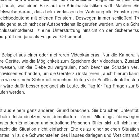
t auch, wer einen Blick auf die Kriminalstatistiken wirft. Machen S
ielsweise darauf, dass beim Verlassen der Wohnung alle Fenster ges
leichbedeutend mit offenen Fenstern. Deswegen immer schließen! Tre
ffolgend auch nicht der Aufsperrdienst Ilz gerufen werden, um die Sc
üsselnotdienst Ilz eine Unterstützung hinsichtlich der Sicherheits
rprüft und jene als Folge vor Ort behebt.
 Beispiel aus einer oder mehreren Videokameras. Nur die Kamera is
 Geräte, wie die Möglichkeit zum Speichern der Videodaten. Zusätzl
 erweisen, um die Diebe zu vergraulen, noch bevor sie Schaden ver
Fachwissen vorhanden, um die Geräte zu installieren , auch hierum kann
h wie vor mehr Sicherheit brauchen, bieten viele Schlüsselnotdienste 
 wäre dafür besser geeignet als Leute, die Tag für Tag Fragen zur S
rufen werden.
nst aus einem ganz anderen Grund brauchen. Sie brauchen Unterstüt
beim Instandsetzen von demolierten Türen. Allerdings überwiege
astenden Emotionen und betroffene Personen fühlen sich oft nicht meh
cht die Situation nicht einfacher. Ehe es zu einer solchen Situatio
stes in Ilz, die Schwachstellen des Hauses darlegen und Vorsichtsm