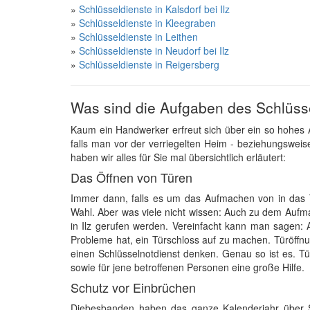
»
Schlüsseldienste in Kalsdorf bei Ilz
»
Schlüsseldienste in Kleegraben
»
Schlüsseldienste in Leithen
»
Schlüsseldienste in Neudorf bei Ilz
»
Schlüsseldienste in Reigersberg
Was sind die Aufgaben des Schlüss
Kaum ein Handwerker erfreut sich über ein so hohes 
falls man vor der verriegelten Heim - beziehungsweis
haben wir alles für Sie mal übersichtlich erläutert:
Das Öffnen von Türen
Immer dann, falls es um das Aufmachen von in das Tür
Wahl. Aber was viele nicht wissen: Auch zu dem Aufm
in Ilz gerufen werden. Vereinfacht kann man sagen: 
Probleme hat, ein Türschloss auf zu machen. Türöffnu
einen Schlüsselnotdienst denken. Genau so ist es. Tür
sowie für jene betroffenen Personen eine große Hilfe.
Schutz vor Einbrüchen
Diebesbanden haben das ganze Kalenderjahr über Sa