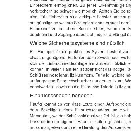
Einbrechern ermöglichen. Zu jener Erkenntnis gelang
Verbrechern so schwer wie möglich. Achten Sie beisp
sind. Für Einbrecher sind gekippte Fenster nahezu g
am günstigsten weitere Strategien, dann braucht darau
Einbrecher zu beheben. Besser ist es, wenn der Schl
durchführt und Zugänge dabei auf mögliche Mängel übe
Welche Sicherheitssysteme sind nützlich
Ein Exempel für ein praktisches System besteht zum
etwas ungenügend. Es fehlen dazu Zweck noch weitere
sich die Einbruchmeldeanlage als äußerst nützlich
können. In vielen Familien ist aber nicht das nötige 
Schlüsselnotdienst Ilz
kümmern. Für alle, welche nac
umfangreiche Einbruchschutzberatungen in Ilz an. Wer
beantworten , sowie an die Einbruchs-Tatorte in Ilz ge
Einbruchschäden beheben
Häufig kommt es vor, dass Leute einen Aufsperrdie
dem Beseitigen eines Einbruchschadens, so etwa 
Momenten, wo der Schlüsseldienst vor Ort ist, die bel
Dass es in den eigenen Räumlichkeiten geschieht, ma
muss man, etwa durch eine Beratung des Aufsperrdien