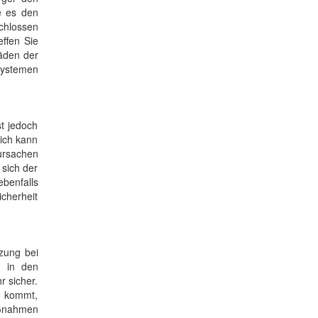
ie es den
chlossen
ffen Sie
häden der
systemen
t jedoch
ich kann
ursachen
 sich der
ebenfalls
icherheit
zung bei
n in den
r sicher.
n kommt,
aßnahmen