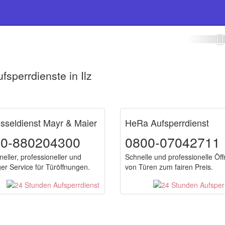
lüsseldienst Ilz
sperrdienste in Ilz
sseldienst Mayr & Maier
HeRa Aufsperrdienst
00-880204300
0800-07042711
neller, professioneller und
Schnelle und professionelle Öf
ger Service für Türöffnungen.
von Türen zum fairen Preis.