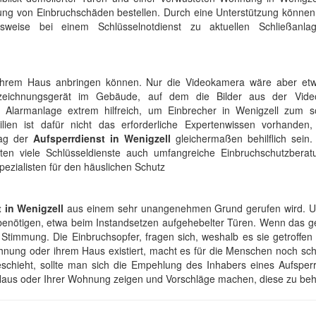
gung von Einbruchschäden bestellen. Durch eine Unterstützung können
elsweise bei einem Schlüsselnotdienst zu aktuellen Schließanl
Ihrem Haus anbringen können. Nur die Videokamera wäre aber etw
fzeichnungsgerät im Gebäude, auf dem die Bilder aus der Vid
e Alarmanlage extrem hilfreich, um Einbrecher in Wenigzell zum so
en ist dafür nicht das erforderliche Expertenwissen vorhanden
 mag der
Aufsperrdienst in Wenigzell
gleichermaßen behilflich sein.
ten viele Schlüsseldienste auch umfangreiche Einbruchschutzberat
pezialisten für den häuslichen Schutz
 in Wenigzell
aus einem sehr unangenehmen Grund gerufen wird. U
benötigen, etwa beim Instandsetzen aufgehebelter Türen. Wenn das ge
 Stimmung. Die Einbruchsopfer, fragen sich, weshalb es sie getroffen
hnung oder ihrem Haus existiert, macht es für die Menschen noch sch
eschieht, sollte man sich die Empehlung des Inhabers eines Aufsperr
 Haus oder Ihrer Wohnung zeigen und Vorschläge machen, diese zu be