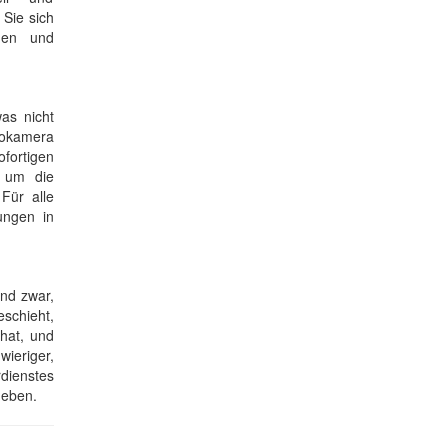
 Sie sich
agen und
as nicht
eokamera
fortigen
, um die
 Für alle
ungen in
nd zwar,
schieht,
 hat, und
wieriger,
dienstes
heben.