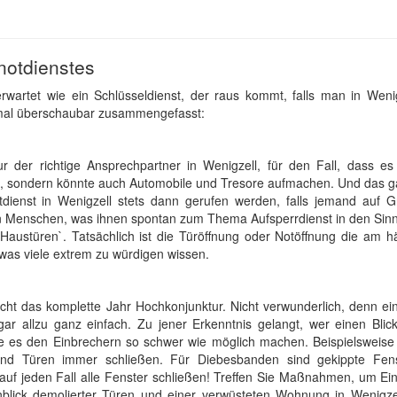
notdienstes
wartet wie ein Schlüsseldienst, der raus kommt, falls man in Wenig
inmal überschaubar zusammengefasst:
nur der richtige Ansprechpartner in Wenigzell, für den Fall, dass e
t, sondern könnte auch Automobile und Tresore aufmachen. Und das 
dienst in Wenigzell stets dann gerufen werden, falls jemand auf G
an Menschen, was ihnen spontan zum Thema Aufsperrdienst in den Sin
n Haustüren`. Tatsächlich ist die Türöffnung oder Notöffnung die am h
 was viele extrem zu würdigen wissen.
scht das komplette Jahr Hochkonjunktur. Nicht verwunderlich, denn e
 allzu ganz einfach. Zu jener Erkenntnis gelangt, wer einen Blick
n Sie es den Einbrechern so schwer wie möglich machen. Beispielsweis
nd Türen immer schließen. Für Diebesbanden sind gekippte Fens
 auf jeden Fall alle Fenster schließen! Treffen Sie Maßnahmen, um E
nblick demolierter Türen und einer verwüsteten Wohnung in Wenigze