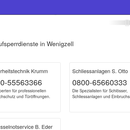
seldienst Wenigzell
fsperrdienste in Wenigzell
l
erheitstechnik Krumm
Schliessanlagen S. Otto
00-55563366
0800-65660333
perten für professionellen
Die Spezialisten für Schlösser,
chschutz und Türöffnungen.
Schliessanlagen und Einbruchs
sselnotservice B. Eder