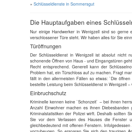
»
Schlüsseldienste in Sommersgut
Die Hauptaufgaben eines Schlüssel
Nur einige Handwerker in Wenigzell sind so gerne er
verschlossener Türe steht. Wir haben alles für Sie e
Türöffnungen
Der Schlüsseldienst in Wenigzell ist absolut nicht 
schonende Öffnen von Haus - und Eingangstüren geh
Recht entsprechend. Generell kann der Schlüsselnot
Problem hat, ein Türschloss auf zu machen. Fragt m
fällt in den allermeisten Fällen so etwas: `Die öffne
bestellte Leistung beim Schlüsseldienst in Wenigzell –
Einbruchschutz
Kriminelle kennen keine `Schonzeit` – bei ihnen herr
Anzahl Einwohner machen es ihnen Diebesbanden gar
Kriminalstatistiken der Polizei wirft. Deshalb sollte
Sie vor dem Verlassen des Hauses die Fenster u
gleichbedeutend mit offenen Fenstern. Infolgedessen
vorzubeugen. So ersparen Sie sich den traurigen A