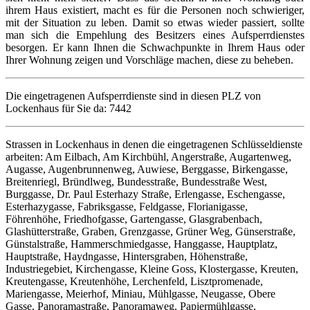
ihrem Haus existiert, macht es für die Personen noch schwieriger,
mit der Situation zu leben. Damit so etwas wieder passiert, sollte
man sich die Empehlung des Besitzers eines Aufsperrdienstes
besorgen. Er kann Ihnen die Schwachpunkte in Ihrem Haus oder
Ihrer Wohnung zeigen und Vorschläge machen, diese zu beheben.
Die eingetragenen Aufsperrdienste sind in diesen PLZ von
Lockenhaus für Sie da: 7442
Strassen in Lockenhaus in denen die eingetragenen Schlüsseldienste
arbeiten: Am Eilbach, Am Kirchbühl, Angerstraße, Augartenweg,
Augasse, Augenbrunnenweg, Auwiese, Berggasse, Birkengasse,
Breitenriegl, Bründlweg, Bundesstraße, Bundesstraße West,
Burggasse, Dr. Paul Esterhazy Straße, Erlengasse, Eschengasse,
Esterhazygasse, Fabriksgasse, Feldgasse, Florianigasse,
Föhrenhöhe, Friedhofgasse, Gartengasse, Glasgrabenbach,
Glashütterstraße, Graben, Grenzgasse, Grüner Weg, Günserstraße,
Günstalstraße, Hammerschmiedgasse, Hanggasse, Hauptplatz,
Hauptstraße, Haydngasse, Hintersgraben, Höhenstraße,
Industriegebiet, Kirchengasse, Kleine Goss, Klostergasse, Kreuten,
Kreutengasse, Kreutenhöhe, Lerchenfeld, Lisztpromenade,
Mariengasse, Meierhof, Miniau, Mühlgasse, Neugasse, Obere
Gasse, Panoramastraße, Panoramaweg, Papiermühlgasse,