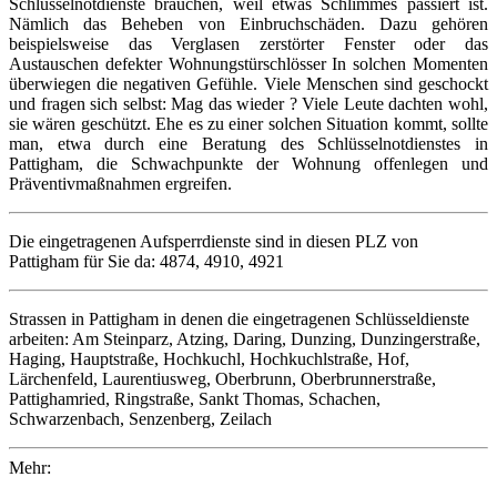
Schlüsselnotdienste brauchen, weil etwas Schlimmes passiert ist.
Nämlich das Beheben von Einbruchschäden. Dazu gehören
beispielsweise das Verglasen zerstörter Fenster oder das
Austauschen defekter Wohnungstürschlösser In solchen Momenten
überwiegen die negativen Gefühle. Viele Menschen sind geschockt
und fragen sich selbst: Mag das wieder ? Viele Leute dachten wohl,
sie wären geschützt. Ehe es zu einer solchen Situation kommt, sollte
man, etwa durch eine Beratung des Schlüsselnotdienstes in
Pattigham, die Schwachpunkte der Wohnung offenlegen und
Präventivmaßnahmen ergreifen.
Die eingetragenen Aufsperrdienste sind in diesen PLZ von
Pattigham für Sie da: 4874, 4910, 4921
Strassen in Pattigham in denen die eingetragenen Schlüsseldienste
arbeiten: Am Steinparz, Atzing, Daring, Dunzing, Dunzingerstraße,
Haging, Hauptstraße, Hochkuchl, Hochkuchlstraße, Hof,
Lärchenfeld, Laurentiusweg, Oberbrunn, Oberbrunnerstraße,
Pattighamried, Ringstraße, Sankt Thomas, Schachen,
Schwarzenbach, Senzenberg, Zeilach
Mehr: