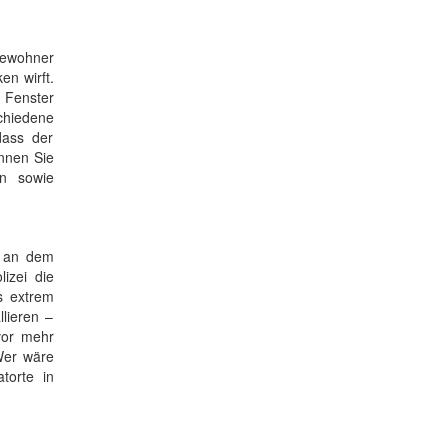
 Bewohner
en wirft.
 Fenster
schiedene
dass der
önnen Sie
en sowie
a an dem
izei die
s extrem
llieren –
vor mehr
Wer wäre
torte in