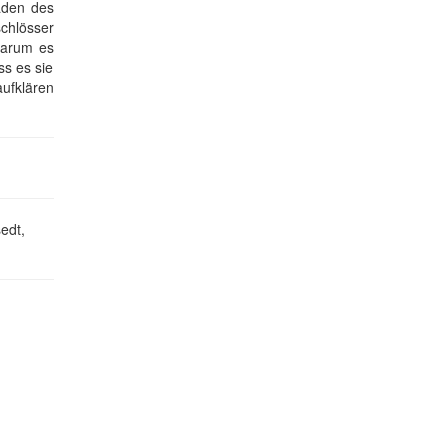
äden des
chlösser
warum es
ss es sie
ufklären
edt,