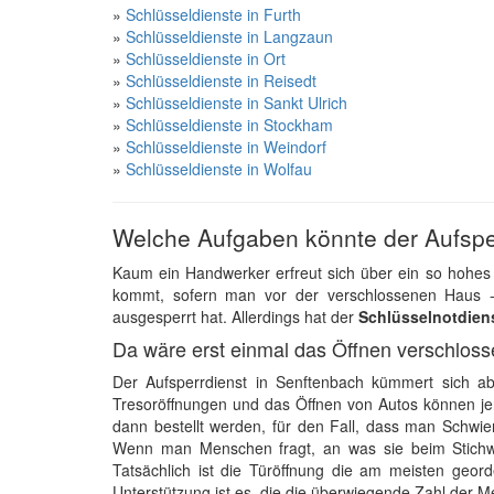
»
Schlüsseldienste in Furth
»
Schlüsseldienste in Langzaun
»
Schlüsseldienste in Ort
»
Schlüsseldienste in Reisedt
»
Schlüsseldienste in Sankt Ulrich
»
Schlüsseldienste in Stockham
»
Schlüsseldienste in Weindorf
»
Schlüsseldienste in Wolfau
Welche Aufgaben könnte der Aufspe
Kaum ein Handwerker erfreut sich über ein so hohes
kommt, sofern man vor der verschlossenen Haus -
ausgesperrt hat. Allerdings hat der
Schlüsselnotdien
Da wäre erst einmal das Öffnen verschloss
Der Aufsperrdienst in Senftenbach kümmert sich a
Tresoröffnungen und das Öffnen von Autos können jen
dann bestellt werden, für den Fall, dass man Schwier
Wenn man Menschen fragt, an was sie beim Stichwo
Tatsächlich ist die Türöffnung die am meisten geord
Unterstützung ist es, die die überwiegende Zahl der 