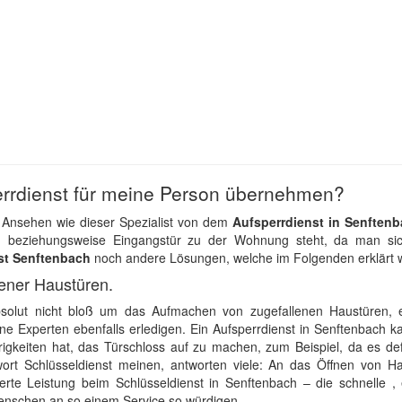
rrdienst für meine Person übernehmen?
 Ansehen wie dieser Spezialist von dem
Aufsperrdienst in Senften
 beziehungsweise Eingangstür zu der Wohnung steht, da man sic
st Senftenbach
noch andere Lösungen, welche im Folgenden erklärt 
ener Haustüren.
bsolut nicht bloß um das Aufmachen von zugefallenen Haustüren, e
e Experten ebenfalls erledigen. Ein Aufsperrdienst in Senftenbach k
igkeiten hat, das Türschloss auf zu machen, zum Beispiel, da es defe
rt Schlüsseldienst meinen, antworten viele: An das Öffnen von Ha
erte Leistung beim Schlüsseldienst in Senftenbach – die schnelle , 
Menschen an so einem Service so würdigen.