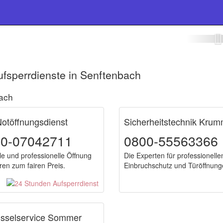
eldienst Senftenbach
fsperrdienste in Senftenbach
bach
otöffnungsdienst
Sicherheitstechnik Kru
00-07042711
0800-55563366
le und professionelle Öffnung
Die Experten für professionelle
ren zum fairen Preis.
Einbruchschutz und Türöffnung
üsselservice Sommer