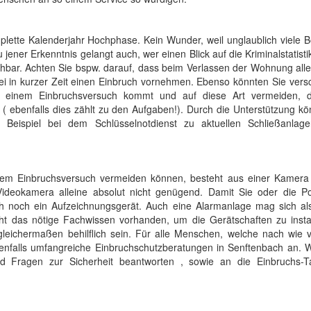
mplette Kalenderjahr Hochphase. Kein Wunder, weil unglaublich viele
ener Erkenntnis gelangt auch, wer einen Blick auf die Kriminalstatistik
ar. Achten Sie bspw. darauf, dass beim Verlassen der Wohnung alle
bei in kurzer Zeit einen Einbruch vornehmen. Ebenso könnten Sie ver
u einem Einbruchsversuch kommt und auf diese Art vermeiden, 
( ebenfalls dies zählt zu den Aufgaben!). Durch die Unterstützung k
 Beispiel bei dem Schlüsselnotdienst zu aktuellen Schließanlag
einem Einbruchsversuch vermeiden können, besteht aus einer Kamer
ideokamera alleine absolut nicht genügend. Damit Sie oder die Pol
h noch ein Aufzeichnungsgerät. Auch eine Alarmanlage mag sich al
nicht das nötige Fachwissen vorhanden, um die Gerätschaften zu insta
leichermaßen behilflich sein. Für alle Menschen, welche nach wie 
ebenfalls umfangreiche Einbruchschutzberatungen in Senftenbach an. 
d Fragen zur Sicherheit beantworten , sowie an die Einbruchs-Ta