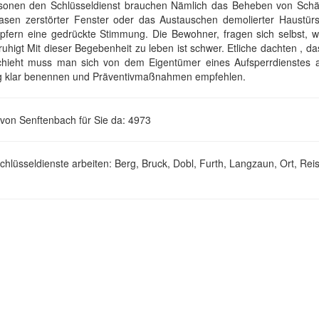
sonen den Schlüsseldienst brauchen Nämlich das Beheben von Sch
asen zerstörter Fenster oder das Austauschen demolierter Haustürs
Opfern eine gedrückte Stimmung. Die Bewohner, fragen sich selbst, 
uhigt Mit dieser Begebenheit zu leben ist schwer. Etliche dachten , da
chieht muss man sich von dem Eigentümer eines Aufsperrdienstes a
ng klar benennen und Präventivmaßnahmen empfehlen.
 von Senftenbach für Sie da: 4973
hlüsseldienste arbeiten: Berg, Bruck, Dobl, Furth, Langzaun, Ort, Reis