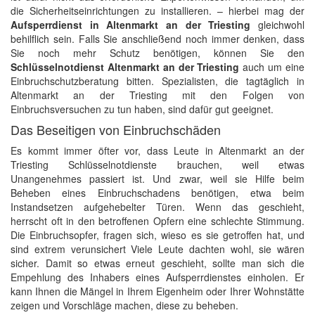
die Sicherheitseinrichtungen zu installieren. – hierbei mag der
Aufsperrdienst in Altenmarkt an der Triesting
gleichwohl
behilflich sein. Falls Sie anschließend noch immer denken, dass
Sie noch mehr Schutz benötigen, können Sie den
Schlüsselnotdienst Altenmarkt an der Triesting
auch um eine
Einbruchschutzberatung bitten. Spezialisten, die tagtäglich in
Altenmarkt an der Triesting mit den Folgen von
Einbruchsversuchen zu tun haben, sind dafür gut geeignet.
Das Beseitigen von Einbruchschäden
Es kommt immer öfter vor, dass Leute in Altenmarkt an der
Triesting Schlüsselnotdienste brauchen, weil etwas
Unangenehmes passiert ist. Und zwar, weil sie Hilfe beim
Beheben eines Einbruchschadens benötigen, etwa beim
Instandsetzen aufgehebelter Türen. Wenn das geschieht,
herrscht oft in den betroffenen Opfern eine schlechte Stimmung.
Die Einbruchsopfer, fragen sich, wieso es sie getroffen hat, und
sind extrem verunsichert Viele Leute dachten wohl, sie wären
sicher. Damit so etwas erneut geschieht, sollte man sich die
Empehlung des Inhabers eines Aufsperrdienstes einholen. Er
kann Ihnen die Mängel in Ihrem Eigenheim oder Ihrer Wohnstätte
zeigen und Vorschläge machen, diese zu beheben.