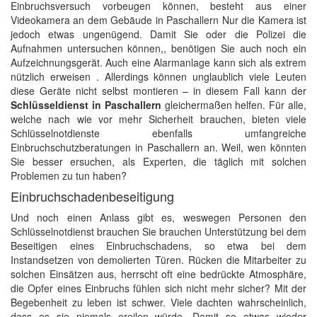
Einbruchsversuch vorbeugen können, besteht aus einer
Videokamera an dem Gebäude in Paschallern Nur die Kamera ist
jedoch etwas ungenügend. Damit Sie oder die Polizei die
Aufnahmen untersuchen können,, benötigen Sie auch noch ein
Aufzeichnungsgerät. Auch eine Alarmanlage kann sich als extrem
nützlich erweisen . Allerdings können unglaublich viele Leuten
diese Geräte nicht selbst montieren – in diesem Fall kann der
Schlüsseldienst in Paschallern
gleichermaßen helfen. Für alle,
welche nach wie vor mehr Sicherheit brauchen, bieten viele
Schlüsselnotdienste ebenfalls umfangreiche
Einbruchschutzberatungen in Paschallern an. Weil, wen könnten
Sie besser ersuchen, als Experten, die täglich mit solchen
Problemen zu tun haben?
Einbruchschadenbeseitigung
Und noch einen Anlass gibt es, weswegen Personen den
Schlüsselnotdienst brauchen Sie brauchen Unterstützung bei dem
Beseitigen eines Einbruchschadens, so etwa bei dem
Instandsetzen von demolierten Türen. Rücken die Mitarbeiter zu
solchen Einsätzen aus, herrscht oft eine bedrückte Atmosphäre,
die Opfer eines Einbruchs fühlen sich nicht mehr sicher? Mit der
Begebenheit zu leben ist schwer. Viele dachten wahrscheinlich,
dass es sie niemals ereilen würde. Damit so etwas wieder