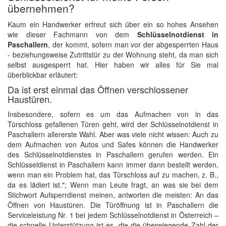
übernehmen?
Kaum ein Handwerker erfreut sich über ein so hohes Ansehen
wie dieser Fachmann von dem
Schlüsselnotdienst in
Paschallern
, der kommt, sofern man vor der abgesperrten Haus
- beziehungsweise Zutrittstür zu der Wohnung steht, da man sich
selbst ausgesperrt hat. Hier haben wir alles für Sie mal
überblickbar erläutert:
Da ist erst einmal das Öffnen verschlossener
Haustüren.
Insbesondere, sofern es um das Aufmachen von in das
Türschloss gefallenen Türen geht, wird der Schlüsselnotdienst in
Paschallern allererste Wahl. Aber was viele nicht wissen: Auch zu
dem Aufmachen von Autos und Safes können die Handwerker
des Schlüsselnotdienstes in Paschallern gerufen werden. Ein
Schlüsseldienst in Paschallern kann immer dann bestellt werden,
wenn man ein Problem hat, das Türschloss auf zu machen, z. B.,
da es lädiert ist."; Wenn man Leute fragt, an was sie bei dem
Stichwort Aufsperrdienst meinen, antworten die meisten: An das
Öffnen von Haustüren. Die Türöffnung ist in Paschallern die
Serviceleistung Nr. 1 bei jedem Schlüsselnotdienst in Österreich –
die schnelle Unterstützung ist es, die die überwiegende Zahl der